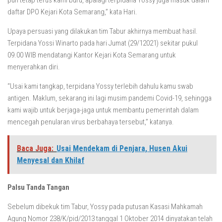
pun tetap terus kami buru, apalagi terpidana Yossy juga masuk dalam
daftar DPO Kejari Kota Semarang,” kata Hari.
Upaya persuasi yang dilakukan tim Tabur akhirnya membuat hasil.
Terpidana Yossi Winarto pada hari Jumat (29/12021) sekitar pukul
09.00 WIB mendatangi Kantor Kejari Kota Semarang untuk
menyerahkan diri.
“Usai kami tangkap, terpidana Yossy terlebih dahulu kamu swab
antigen. Maklum, sekarang ini lagi musim pandemi Covid-19, sehingga
kami wajib untuk berjaga-jaga untuk membantu pemerintah dalam
mencegah penularan virus berbahaya tersebut,” katanya.
Baca Juga:
Usai Mendekam di Penjara, Husen Akui
Menyesal dan Khilaf
Palsu Tanda Tangan
Sebelum dibekuk tim Tabur, Yossy pada putusan Kasasi Mahkamah
Agung Nomor 238/K/pid/2013 tanggal 1 Oktober 2014 dinyatakan telah