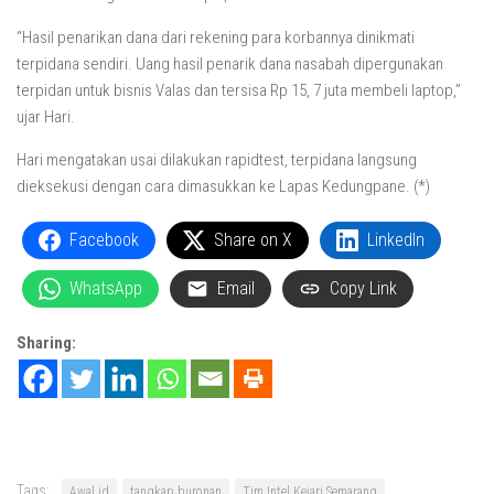
“Hasil penarikan dana dari rekening para korbannya dinikmati
terpidana sendiri. Uang hasil penarik dana nasabah dipergunakan
terpidan untuk bisnis Valas dan tersisa Rp 15, 7 juta membeli laptop,”
ujar Hari.
Hari mengatakan usai dilakukan rapidtest, terpidana langsung
dieksekusi dengan cara dimasukkan ke Lapas Kedungpane. (*)
Facebook
Share on X
LinkedIn
WhatsApp
Email
Copy Link
Sharing:
Tags:
Awal.id
tangkap buronan
Tim Intel Kejari Semarang