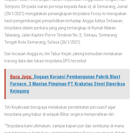
Setiyono SH pada siaran persnya kepada Awal.id, di Semarang, Jumat
(29/1/2021) mengatakan penangkapan terpidana Yossy ini merupakan
hasil pengembangan penyelidikan terhadap Angga Aditya Setiawan,
terpidana dalam perkara yang yang tertangkap di Rumah Makan
Taliwang, Jalan Kapten Pierre Tendean No.3, Sekayu, Semarang
Tengah Kota Semarang, Selasa (26/1/2021).
Dari kicauan Angga ini, tim Tabur Kejati Jateng kemudian melakukan
tracing data dan lokasi terpidana DPO tersebut.
Baca Juga:
Dugaan Korupsi Pembangunan Pabrik Blast
Furnace, 3 Mantan Pimpinan PT Krakatau Steel Diperiksa
Kejagung
Tim Kejaksaan berupaya melakukan pendekatan persuasif agar
terpidana yang kabur di wilayah Blitar segera menyerahkan diri.
“Terpidana kami ultimatum, sampai kapan pun dan sembunyi di mana