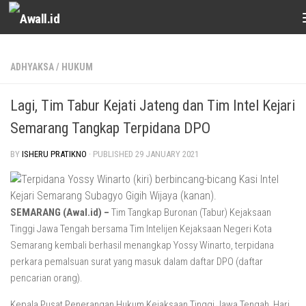
Skip to content
ADHYAKSA
/
HUKUM
Lagi, Tim Tabur Kejati Jateng dan Tim Intel Kejari
Semarang Tangkap Terpidana DPO
BY
ISHERU PRATIKNO
· PUBLISHED
29 JANUARY 2021
SEMARANG (Awal.id) –
Tim Tangkap Buronan (Tabur) Kejaksaan
Tinggi Jawa Tengah bersama Tim Intelijen Kejaksaan Negeri Kota
Semarang kembali berhasil menangkap Yossy Winarto, terpidana
perkara pemalsuan surat yang masuk dalam daftar DPO (daftar
pencarian orang).
Kepala Pusat Penerangan Hukum Kejaksaan Tinggi Jawa Tengah, Hari