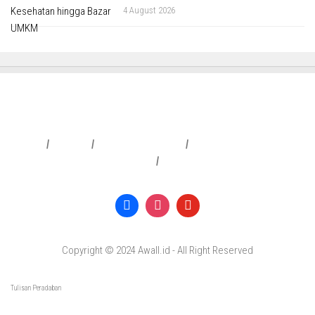
4 August 2026
Redaksi
|
Info Iklan
|
Pedoman Media Siber
|
Penafian & Kebijakan Privasi
|
Copyright © 2024 Awall.id - All Right Reserved
Tulisan Peradaban