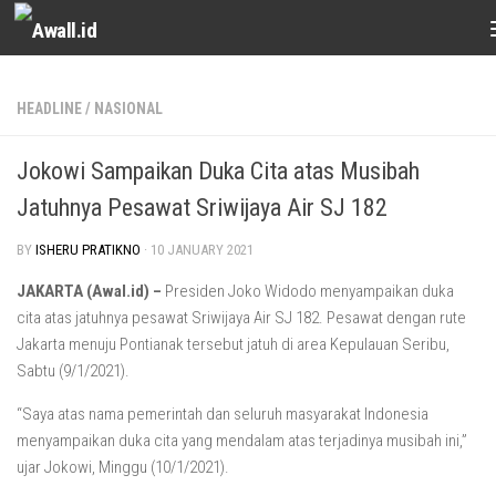
Skip to content
HEADLINE
/
NASIONAL
Jokowi Sampaikan Duka Cita atas Musibah
Jatuhnya Pesawat Sriwijaya Air SJ 182
BY
ISHERU PRATIKNO
·
10 JANUARY 2021
JAKARTA (Awal.id) –
Presiden Joko Widodo menyampaikan duka
cita atas jatuhnya pesawat Sriwijaya Air SJ 182. Pesawat dengan rute
Jakarta menuju Pontianak tersebut jatuh di area Kepulauan Seribu,
Sabtu (9/1/2021).
“Saya atas nama pemerintah dan seluruh masyarakat Indonesia
menyampaikan duka cita yang mendalam atas terjadinya musibah ini,”
ujar Jokowi, Minggu (10/1/2021).