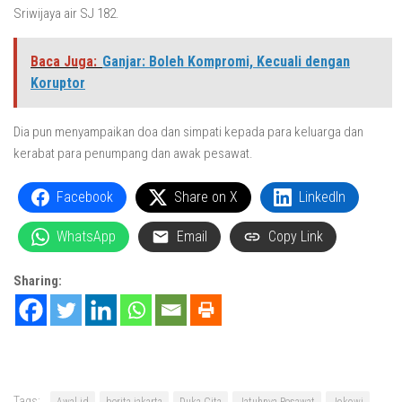
Sriwijaya air SJ 182.
Baca Juga:
Ganjar: Boleh Kompromi, Kecuali dengan
Koruptor
Dia pun menyampaikan doa dan simpati kepada para keluarga dan
kerabat para penumpang dan awak pesawat.
Facebook
Share on X
LinkedIn
WhatsApp
Email
Copy Link
Sharing:
Tags: