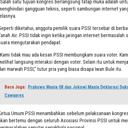
“Salah satu tujuan kongres berlangsung tatap muka adalah unt
menghindari gangguan teknis, seperti sambungan internet yang
jelasnya.
Seperti diketahui, anggota pemilik suara PSSI tersebar di berb
Tanah Air. PSSI tidak ingin ketika jaringan internet bermasalah 
suara mengutarakan pendapat.
“Kami tidak mau ada kesan PSSI membungkam suara voter. Kami
melihat langsung interaksi dengan voter. Selain itu untuk menj
dan marwah PSSI,” tutur pria yang biasa disapa Iwan Bule itu.
Baca Juga:
Prabowo Mania 08 dan Jokowi Mania Deklarasi Duk
Cawapres
Ketua Umum PSSI menambahkan sebelum pelaksanaan kongres
akan bertemu dengan seluruh Asosiasi Provinsi PSSI untuk m
permasalahan seputar sepakbola nasional.