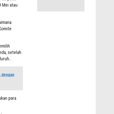
9 Mei atau
aimana
 Komite
milih
da, setelah
uruh..
o dengan
ukan para