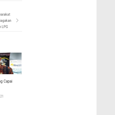
yarakat
Siagakan
an LPG
ng Capai
21