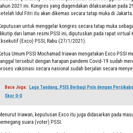
tahun 2021 ini. Kongres yang diagendakan dilaksanakan pada 2
setelah Idul Fitri itu akan dikemas secara tatap muka di Jakarta.
Keputusan untuk menggelar kongres secara tatap muka sebag
dikutip dari laman resmi PSSI ini, diputuskan pada rapat virtual
Eksekutif (Exco) PSSI, Rabu (27/1/2021).
Ketua Umum PSSI Mochamad Iriawan mengatakan Exco PSSI me
tanggal tersebut dengan harapan pandemi Covid-19 sudah mere
proses vaksinasi secara nasional sudah berjalan secara menyel
Baca Juga:
Laga Tandang, PSIS Berbagi Poin dengan Persikab
Skor 0-0
Menurut Iriawan, keputusan Exco itu juga didasarkan pada mas
pemegang suara (voter) PSSI.