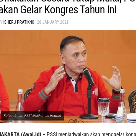
akan Gelar Kongres Tahun Ini
BY
ISHERU PRATIKNO
·
28 JANUARY 2021
Ketua Umum PSSI Mochamad Iriawan
JAKARTA (Awal.id) –
PSSI menjadwalkan akan menggelar kong