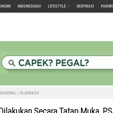
ONOMI
INDONESIAKU
LIFESTYLE
INSPIRASI
PARIW
NASIONAL
/
OLAHRAGA
Dilakukan Secara Tatap Muka, PS