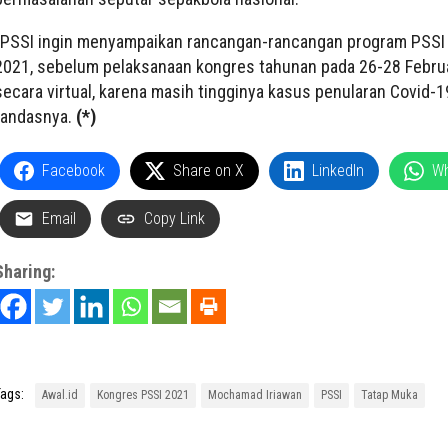
“PSSI ingin menyampaikan rancangan-rancangan program PSSI
2021, sebelum pelaksanaan kongres tahunan pada 26-28 Febru
secara virtual, karena masih tingginya kasus penularan Covid-19
tandasnya.
(*)
Facebook
Share on X
LinkedIn
W
Email
Copy Link
Sharing:
ags:
Awal.id
Kongres PSSI 2021
Mochamad Iriawan
PSSI
Tatap Muka