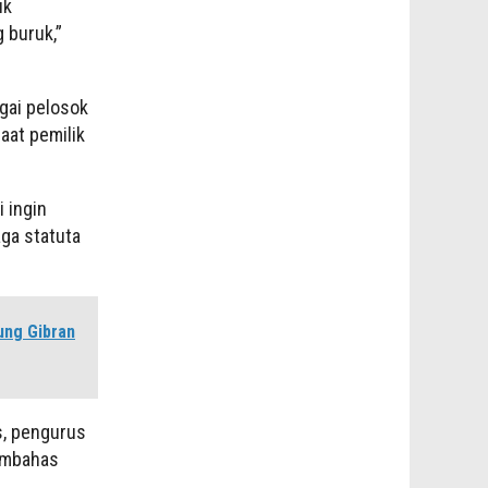
uk
 buruk,”
agai pelosok
saat pemilik
 ingin
aga statuta
ung Gibran
, pengurus
embahas