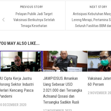
PREVIOUS STORY
NEXT STORY
Pelayan Publik Jadi Target
Antisipasi Kebutuhan Mas
Vaksinasi Berikutnya Setelah
Lereng Merapi, Pertamina 
Tenaga Kesehatan
Seluruh Fasilitas BBM d
YOU MAY ALSO LIKE...
UU Cipta Kerja Justru
JAMPIDSUS Amankan
Vaksinasi Jate
Dorong Sektor Industri
Uang Sebesar USD
60 Persen
Berlari Kencang Pasca
2.021.000 dari Tersangka
2 NOVEMBER 20
Pandemi
Achsanul Qosasi dan
Tersangka Sadikin Rusli
30 DECEMBER 2020
17 NOVEMBER 2023