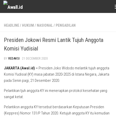
Skip to content
HEADLINE
/
HUKUM
/
NASIONAL
/
PENGADILAN
Presiden Jokowi Resmi Lantik Tujuh Anggota
Komisi Yudisial
BY
REDAKSI
·
21 DECEMBER 2020
JAKARTA (Awal.id)
–
Presiden Joko Widodo melantik tujuh anggota
Komisi Yudisial (KY) masa jabatan 2020-2025 di Istana Negara, Jakarta
pada Senin pagi, 21 Desember 2020.
Pelantikan tjuh anggota KY ini menerapkan protokol kesehatan yang
sangat ketat.
Pelantiksn anggota KY tersebut berdasarkan Keputusan Presiden
(Keppres) Nomor 131/P Tahun 2020. Ketujuh anggota KY itu kemudian