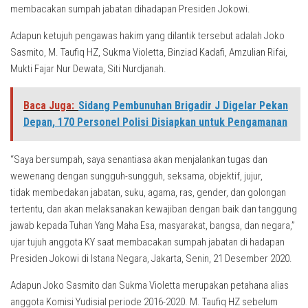
membacakan sumpah jabatan dihadapan Presiden Jokowi.
Adapun ketujuh pengawas hakim yang dilantik tersebut adalah Joko
Sasmito, M. Taufiq HZ, Sukma Violetta, Binziad Kadafi, Amzulian Rifai,
Mukti Fajar Nur Dewata, Siti Nurdjanah.
Baca Juga:
Sidang Pembunuhan Brigadir J Digelar Pekan
Depan, 170 Personel Polisi Disiapkan untuk Pengamanan
“Saya bersumpah, saya senantiasa akan menjalankan tugas dan
wewenang dengan sungguh-sungguh, seksama, objektif, jujur,
tidak membedakan jabatan, suku, agama, ras, gender, dan golongan
tertentu, dan akan melaksanakan kewajiban dengan baik dan tanggung
jawab kepada Tuhan Yang Maha Esa, masyarakat, bangsa, dan negara,”
ujar tujuh anggota KY saat membacakan sumpah jabatan di hadapan
Presiden Jokowi di Istana Negara, Jakarta, Senin, 21 Desember 2020.
Adapun Joko Sasmito dan Sukma Violetta merupakan petahana alias
anggota Komisi Yudisial periode 2016-2020. M. Taufiq HZ sebelum