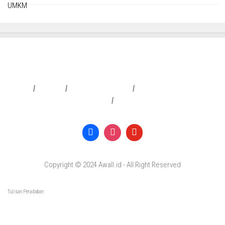
Redaksi
|
Info Iklan
|
Pedoman Media Siber
|
Penafian & Kebijakan Privasi
|
Copyright © 2024 Awall.id - All Right Reserved
Tulisan Peradaban