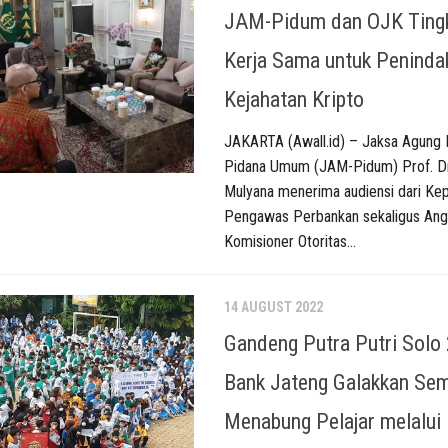
JAM-Pidum dan OJK Ting
Kerja Sama untuk Peninda
Kejahatan Kripto
JAKARTA (Awall.id) – Jaksa Agung
Pidana Umum (JAM-Pidum) Prof. Dr
Mulyana menerima audiensi dari Kep
Pengawas Perbankan sekaligus An
Komisioner Otoritas...
14 AUGUST 2022
Gandeng Putra Putri Solo
Bank Jateng Galakkan Se
Menabung Pelajar melalui