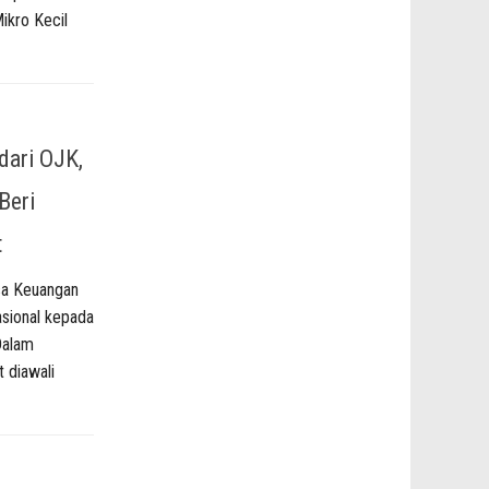
ikro Kecil
dari OJK,
Beri
t
sa Keuangan
asional kepada
Dalam
t diawali