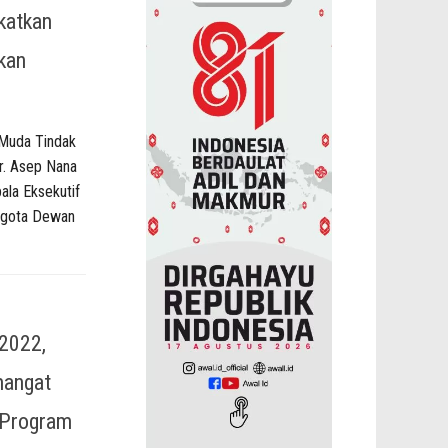
katkan
kan
 Muda Tindak
. Asep Nana
ala Eksekutif
ggota Dewan
 2022,
mangat
 Program