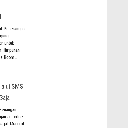
d
at Penerangan
Agung
anjuntak
n Himpunan
ss Room...
lalui SMS
Saja
 Keuangan
jaman online
legal. Menurut