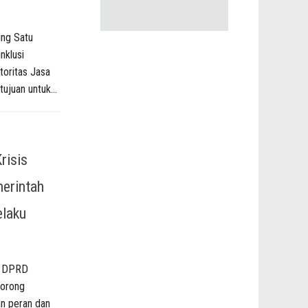
ing Satu
nklusi
toritas Jasa
ujuan untuk...
risis
erintah
elaku
a DPRD
orong
an peran dan