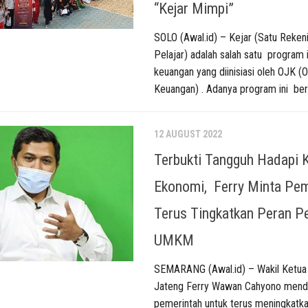
“Kejar Mimpi”
SOLO (Awal.id) – Kejar (Satu Reken
Pelajar) adalah salah satu program i
keuangan yang diinisiasi oleh OJK (O
Keuangan) . Adanya program ini bert
12 AUGUST 2022
Terbukti Tangguh Hadapi K
Ekonomi, Ferry Minta Pem
Terus Tingkatkan Peran P
UMKM
SEMARANG (Awal.id) – Wakil Ketu
Jateng Ferry Wawan Cahyono mend
pemerintah untuk terus meningkatk