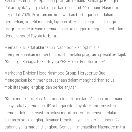
Kesuksesan ini tak lepas dari program tematik “Keluarga Bahagia
Pakai Toyota” yang telah digulirkan di seluruh 22 cabang Nasmoco
sejak Juli 2025. Program ini menawarkan berbagai kemudahan
pembelian, benefit menarik, layanan aftersales unggulan, hingga
program trade-in yang memudahkan pelanggan mengganti mobil lama
dengan model Toyota terbaru.
Memasuki kuartal akhir tahun, Nasmoco kian optimistis
mempertahankan momentum positif melalui program spesial bertajuk
“Keluarga Bahagia Pakai Toyota YES — Year End Surprise!”
Marketing Division Head Nasmoco Group, Herybertus Budi,
menegaskan komitmen perusahaan dalam menghadirkan solusi
mobilitas yang lengkap dan berkelanjutan.
“Komitmen kami jelas. Nasmoco telah lebih dari 64 tahun menemani
masyarakat Jateng dan DIY sebagai diler Toyota. Kami konsisten
menghadirkan ekosistem solusi mobilitas komprehensif melalui
jajaran produk lengkap, layanan bengkel nyaman, serta jaringan 22
cabang yang mudah dijangkau. Semua ini menjadikan Nasmoco mitra