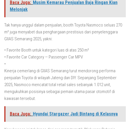
Baca Juga:
Musim Kemarau Penjualan Baja Ringan Kian
Melonjak
Tak hanya unggul dalam penjualan, booth Toyota Nasmoco seluas 270
m² juga menyabet dua penghargaan prestisius dari penyelenggara
GIIAS Semarang 2025, yakni:
• Favorite Booth untuk kategori luas di atas 250 m²
• Favorite Car Category — Passenger Car MPV
•
Kinerja cemerlang di GIIAS Semarang turut mendorong performa
penjualan Toyota di wilayah Jateng dan DIY. Sepanjang September
2025, Nasmoco mencatat total retail sales sebanyak 1.012 unit,
mengukuhkan posisinya sebagai pemain utama pasar otomotif di
kawasan tersebut.
Baca Juga:
Hyundai Stargazer Jadi Bintang di Kelasnya