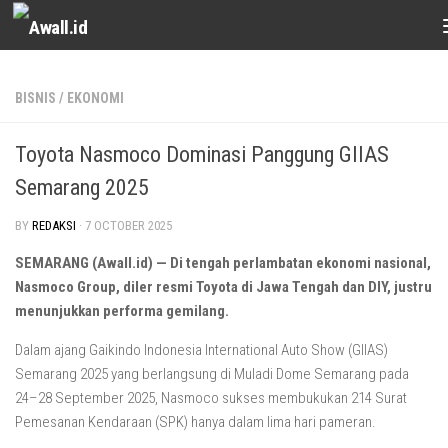
Skip to content
BISNIS
/
EKONOMI
Toyota Nasmoco Dominasi Panggung GIIAS
Semarang 2025
BY
REDAKSI
·
7 OCTOBER 2025
SEMARANG (Awall.id) — Di tengah perlambatan ekonomi nasional,
Nasmoco Group, diler resmi Toyota di Jawa Tengah dan DIY, justru
menunjukkan performa gemilang.
Dalam ajang Gaikindo Indonesia International Auto Show (GIIAS)
Semarang 2025 yang berlangsung di Muladi Dome Semarang pada
24–28 September 2025, Nasmoco sukses membukukan 214 Surat
Pemesanan Kendaraan (SPK) hanya dalam lima hari pameran.