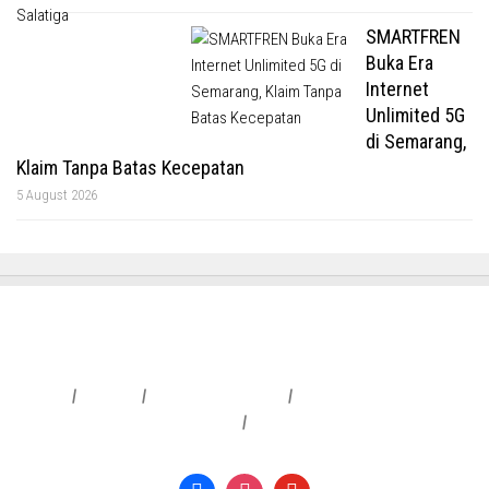
SMARTFREN
Buka Era
Internet
Unlimited 5G
di Semarang,
Klaim Tanpa Batas Kecepatan
5 August 2026
Redaksi
|
Info Iklan
|
Pedoman Media Siber
|
Penafian & Kebijakan Privasi
|