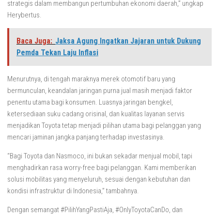
strategis dalam membangun pertumbuhan ekonomi daerah,” ungkap
Herybertus.
Baca Juga:
Jaksa Agung Ingatkan Jajaran untuk Dukung
Pemda Tekan Laju Inflasi
Menurutnya, di tengah maraknya merek otomotif baru yang
bermunculan, keandalan jaringan purna jual masih menjadi faktor
penentu utama bagi konsumen. Luasnya jaringan bengkel,
ketersediaan suku cadang orisinal, dan kualitas layanan servis
menjadikan Toyota tetap menjadi pilihan utama bagi pelanggan yang
mencari jaminan jangka panjang terhadap investasinya.
“Bagi Toyota dan Nasmoco, ini bukan sekadar menjual mobil, tapi
menghadirkan rasa worry-free bagi pelanggan. Kami memberikan
solusi mobilitas yang menyeluruh, sesuai dengan kebutuhan dan
kondisi infrastruktur di Indonesia,” tambahnya.
Dengan semangat #PilihYangPastiAja, #OnlyToyotaCanDo, dan