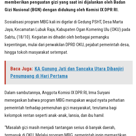
memberikan penguatan gizi yang saat ini dijalankan oleh Badan
Gizi Nasional (BGN) dengan didukung oleh Komisi IX DPR RI.
Sosialisasi program MBG kali ini digelar di Gedung PSHT, Desa Marta
Jaya, Kecamatan Lubuk Raja, Kabupaten Ogan Komering Ulu (OKU) pada
Sabtu, (18/10). Kegiatan ini dihadiri oleh berbagai pemangku
kepentingan, mulai dari perwakilan DPRD OKU, pejabat pemerintah desa,
hingga tokoh masyarakat setempat.
Baca Juga:
KA Gunung Jati dan Sancaka Utara Dibanjiri
Penumpang di Hari Pertama
Dalam sambutannya, Anggota Komisi IX DPR RI, Irma Suryani
menegaskan bahwa program MBG merupakan wujud nyata perhatian
pemerintah terhadap pemenuhan gizi masyarakat, terutama bagi
kelompok rentan seperti anak-anak, lansia, dan ibu hamil.
“Masalah gizi masih menjadi tantangan serius di banyak daerah,
termasuk di OKU. Melalui program MBG, pemerintah ingin memastikan