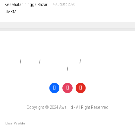
4 August 2026
Redaksi
|
Info Iklan
|
Pedoman Media Siber
|
Penafian & Kebijakan Privasi
|
Copyright © 2024 Awall.id - All Right Reserved
Tulisan Peradaban