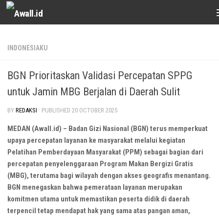
Skip to content
INDONESIAKU
BGN Prioritaskan Validasi Percepatan SPPG
untuk Jamin MBG Berjalan di Daerah Sulit
BY
REDAKSI
· PUBLISHED
20 OCTOBER 2025
MEDAN (Awall.id) – Badan Gizi Nasional (BGN) terus memperkuat
upaya percepatan layanan ke masyarakat melalui kegiatan
Pelatihan Pemberdayaan Masyarakat (PPM) sebagai bagian dari
percepatan penyelenggaraan Program Makan Bergizi Gratis
(MBG), terutama bagi wilayah dengan akses geografis menantang.
BGN menegaskan bahwa pemerataan layanan merupakan
komitmen utama untuk memastikan peserta didik di daerah
terpencil tetap mendapat hak yang sama atas pangan aman,