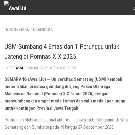
Skip to content
INDONESIAKU
/
OLAHRAGA
USM Sumbang 4 Emas dan 1 Perunggu untuk
Jateng di Pomnas XIX 2025
BY
REDAKSI
· PUBLISHED
27 SEPTEMBER 2025
SEMARANG (Awall.id) — Universitas Semarang (USM) kembali
menorehkan prestasi gemilang di ajang Pekan Olahraga
Mahasiswa Nasional (Pomnas) XIX Tahun 2025, dengan
menyumbangkan empat medali emas dan satu medali perunggu
untuk kontingen Provinsi Jawa Tengah.
Perhelatan olahraga nasional antarmahasiswa itu berlangsung di Kota
Semarang dan Surakarta pada 19 hingga 27 September 2025.