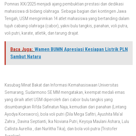
Pomnas XIX/2025 menjadi ajang pembuktian prestasi dan dedikasi
mahasiswa di bidang olahraga. Sebagai bagian dari kontingen Jawa
Tengah, USM mengirimkan 14 atlet mahasiswa yang bertanding dalam
tujuh cabang olahraga (cabor), yakni bulu tangkis, panahan, voli putra,
voli putri, karate, atletik, dan tarung drajat.
Baca Juga:
Wamen BUMN Apresiasi Kesiapan Listrik PLN
Sambut Nataru
Kasubag Minat Bakat dan Informasi Kemahasiswaan Universitas
Semarang, Sudarmono SE MM mengatakan, keempat medali emas
yang diraih atlet USM diperoleh dari cabor bulu tangkis yang
disumbangkan Rifda Safinatun Naja, kemudian dari panahan (Lintang
Ayodya Koesworo), bola voli putri (Dila Mega Safitri, Ayushita Ma’al
Zahra , Davina Septianti, Ika Noviana Putri, Keysya Maulani Ashara, Lulu
Callista Aurellia , dan Nurlitha Tika), dan bola voli putra (Tristofer