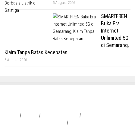
5 August 2026
SMARTFREN
Buka Era
Internet
Unlimited 5G
di Semarang,
Klaim Tanpa Batas Kecepatan
5 August 2026
Redaksi
|
Info Iklan
|
Pedoman Media Siber
|
Penafian & Kebijakan Privasi
|