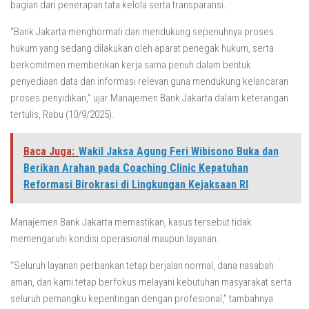
bagian dari penerapan tata kelola serta transparansi.
“Bank Jakarta menghormati dan mendukung sepenuhnya proses
hukum yang sedang dilakukan oleh aparat penegak hukum, serta
berkomitmen memberikan kerja sama penuh dalam bentuk
penyediaan data dan informasi relevan guna mendukung kelancaran
proses penyidikan,” ujar Manajemen Bank Jakarta dalam keterangan
tertulis, Rabu (10/9/2025).
Baca Juga:
Wakil Jaksa Agung Feri Wibisono Buka dan
Berikan Arahan pada Coaching Clinic Kepatuhan
Reformasi Birokrasi di Lingkungan Kejaksaan RI
Manajemen Bank Jakarta memastikan, kasus tersebut tidak
memengaruhi kondisi operasional maupun layanan.
“Seluruh layanan perbankan tetap berjalan normal, dana nasabah
aman, dan kami tetap berfokus melayani kebutuhan masyarakat serta
seluruh pemangku kepentingan dengan profesional,” tambahnya.