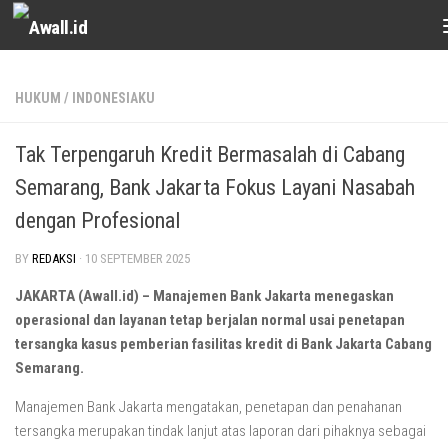
Skip to content
HUKUM
/
INDONESIAKU
Tak Terpengaruh Kredit Bermasalah di Cabang
Semarang, Bank Jakarta Fokus Layani Nasabah
dengan Profesional
BY
REDAKSI
·
10 SEPTEMBER 2025
JAKARTA (Awall.id) – Manajemen Bank Jakarta menegaskan
operasional dan layanan tetap berjalan normal usai penetapan
tersangka kasus pemberian fasilitas kredit di Bank Jakarta Cabang
Semarang.
Manajemen Bank Jakarta mengatakan, penetapan dan penahanan
tersangka merupakan tindak lanjut atas laporan dari pihaknya sebagai