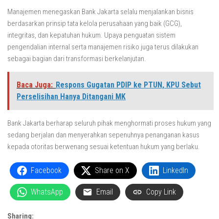
Manajemen menegaskan Bank Jakarta selalu menjalankan bisnis
berdasarkan prinsip tata kelola perusahaan yang baik (GCG),
integritas, dan kepatuhan hukum. Upaya penguatan sistem
pengendalian internal serta manajemen risiko juga terus dilakukan
sebagai bagian dari transformasi berkelanjutan.
Baca Juga:
Respons Gugatan PDIP ke PTUN, KPU Sebut
Perselisihan Hanya Ditangani MK
Bank Jakarta berharap seluruh pihak menghormati proses hukum yang
sedang berjalan dan menyerahkan sepenuhnya penanganan kasus
kepada otoritas berwenang sesuai ketentuan hukum yang berlaku.
Facebook
Share on X
LinkedIn
WhatsApp
Email
Copy Link
Sharing: