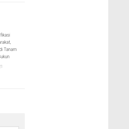
fikasi
rakat,
di Tanam
Sukun
21