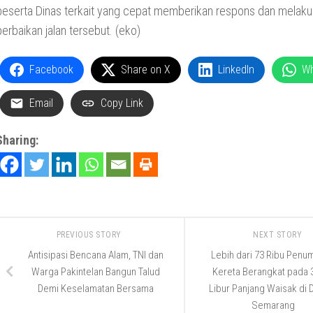
beserta Dinas terkait yang cepat memberikan respons dan melak
perbaikan jalan tersebut. (eko)
Facebook
Share on X
LinkedIn
W
Email
Copy Link
Sharing:
PREVIOUS STORY
NEXT STORY
Antisipasi Bencana Alam, TNI dan
Lebih dari 73 Ribu Pen
Warga Pakintelan Bangun Talud
Kereta Berangkat pada 3
Demi Keselamatan Bersama
Libur Panjang Waisak di 
Semarang