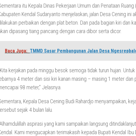
Sementara itu Kepala Dinas Pekerjaan Umum dan Penataan Ruang
Kabupaten Kendal Sudaryanto menjelaskan, jalan Desa Cening ini a
dilakukan perbaikan dengan plat beton. Dan pada bagian kiri dan ka
akan dipasang tiang pancang dengan cara dibor serta dicor.
Baca Juga:
TMMD Sasar Pembangunan Jalan Desa Ngesrepbal
“Kita kerjakan pada minggu besok semoga tidak turun hujan. Untuk 
lebarnya 4 meter dan sisi kiri kanan masing – masing 1 meter dan
mencapai 98 meter,” Jelasnya.
Sementara, Kepala Desa Cening Budi Rahardjo menyampaikan, keja
tersebut sejak 4 bulan lalu.
“Alhamdulillah aspirasi yang kami sampaikan langsung ditindaklanjut
Kendal. Kami mengucapkan terimakasih kepada Bupati Kendal Ibu 