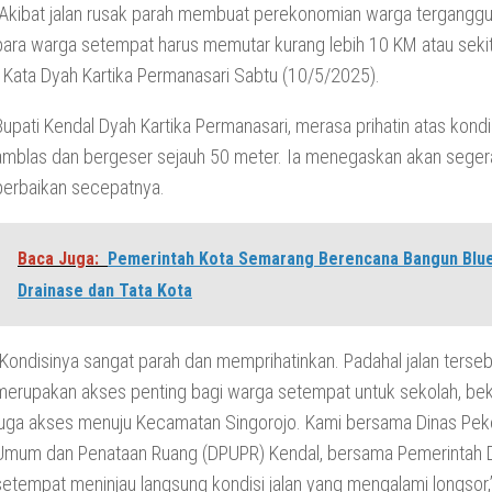
“Akibat jalan rusak parah membuat perekonomian warga terganggu
para warga setempat harus memutar kurang lebih 10 KM atau sekit
” Kata Dyah Kartika Permanasari Sabtu (10/5/2025).
Bupati Kendal Dyah Kartika Permanasari, merasa prihatin atas kondis
amblas dan bergeser sejauh 50 meter. Ia menegaskan akan sege
perbaikan secepatnya.
Baca Juga:
Pemerintah Kota Semarang Berencana Bangun Blue
Drainase dan Tata Kota
“Kondisinya sangat parah dan memprihatinkan. Padahal jalan terse
merupakan akses penting bagi warga setempat untuk sekolah, bek
juga akses menuju Kecamatan Singorojo. Kami bersama Dinas Pek
Umum dan Penataan Ruang (DPUPR) Kendal, bersama Pemerintah 
setempat meninjau langsung kondisi jalan yang mengalami longsor,