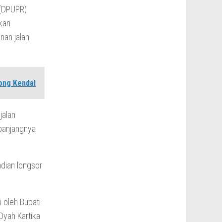
 (DPUPR)
kan
nan jalan
ong Kendal
jalan
 panjangnya
dian longsor
i oleh Bupati
Dyah Kartika