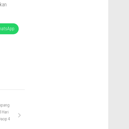
ukan
hatsApp
umpang
 Hari
Daop 4