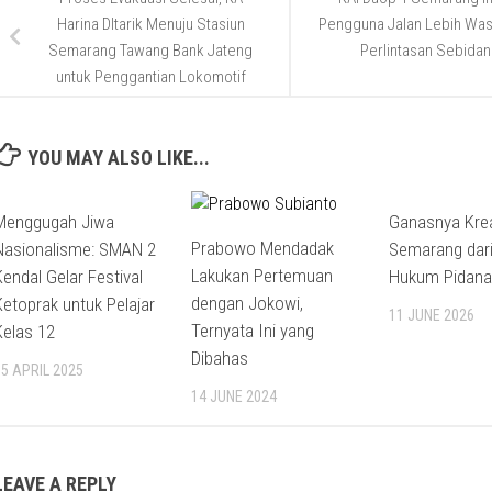
Harina DItarik Menuju Stasiun
Pengguna Jalan Lebih Was
Semarang Tawang Bank Jateng
Perlintasan Sebida
untuk Penggantian Lokomotif
YOU MAY ALSO LIKE...
Menggugah Jiwa
Ganasnya Krea
Prabowo Mendadak
Nasionalisme: SMAN 2
Semarang dari
Lakukan Pertemuan
Kendal Gelar Festival
Hukum Pidana
dengan Jokowi,
Ketoprak untuk Pelajar
11 JUNE 2026
Ternyata Ini yang
Kelas 12
Dibahas
15 APRIL 2025
14 JUNE 2024
LEAVE A REPLY