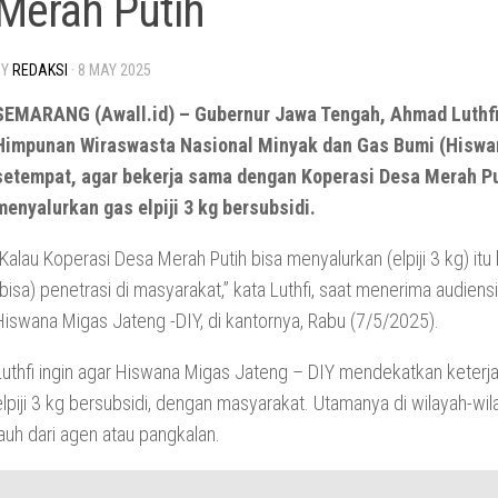
Merah Putih
BY
REDAKSI
·
8 MAY 2025
SEMARANG (Awall.id) – Gubernur Jawa Tengah, Ahmad Luthf
Himpunan Wiraswasta Nasional Minyak dan Gas Bumi (Hiswa
setempat, agar bekerja sama dengan Koperasi Desa Merah P
menyalurkan gas elpiji 3 kg bersubsidi.
“Kalau Koperasi Desa Merah Putih bisa menyalurkan (elpiji 3 kg) it
(bisa) penetrasi di masyarakat,” kata Luthfi, saat menerima audiens
Hiswana Migas Jateng -DIY, di kantornya, Rabu (7/5/2025).
Luthfi ingin agar Hiswana Migas Jateng – DIY mendekatkan keter
elpiji 3 kg bersubsidi, dengan masyarakat. Utamanya di wilayah-wi
jauh dari agen atau pangkalan.