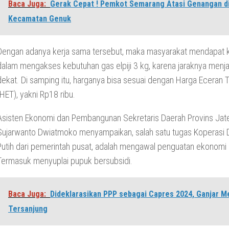
Baca Juga:
Gerak Cepat ! Pemkot Semarang Atasi Genangan d
Kecamatan Genuk
Dengan adanya kerja sama tersebut, maka masyarakat mendapat
dalam mengakses kebutuhan gas elpiji 3 kg, karena jaraknya menj
dekat. Di samping itu, harganya bisa sesuai dengan Harga Eceran T
(HET), yakni Rp18 ribu.
Asisten Ekonomi dan Pembangunan Sekretaris Daerah Provins Jat
Sujarwanto Dwiatmoko menyampaikan, salah satu tugas Koperasi
Putih dari pemerintah pusat, adalah mengawal penguatan ekonomi 
Termasuk menyuplai pupuk bersubsidi.
Baca Juga:
Dideklarasikan PPP sebagai Capres 2024, Ganjar 
Tersanjung