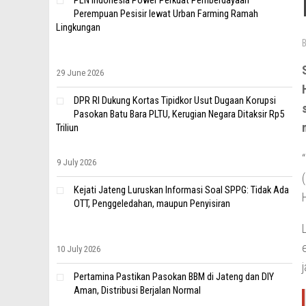
PLN Indonesia Power Perkuat Pemberdayaan
Perempuan Pesisir lewat Urban Farming Ramah
Lingkungan
29 June 2026
DPR RI Dukung Kortas Tipidkor Usut Dugaan Korupsi
Pasokan Batu Bara PLTU, Kerugian Negara Ditaksir Rp5
Triliun
9 July 2026
Kejati Jateng Luruskan Informasi Soal SPPG: Tidak Ada
OTT, Penggeledahan, maupun Penyisiran
10 July 2026
Pertamina Pastikan Pasokan BBM di Jateng dan DIY
Aman, Distribusi Berjalan Normal