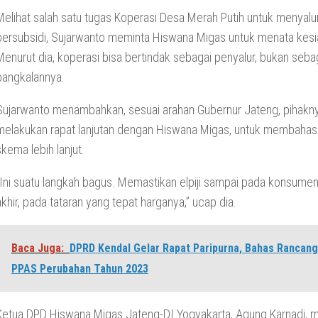
Melihat salah satu tugas Koperasi Desa Merah Putih untuk menyalu
bersubsidi, Sujarwanto meminta Hiswana Migas untuk menata kes
Menurut dia, koperasi bisa bertindak sebagai penyalur, bukan seba
pangkalannya.
Sujarwanto menambahkan, sesuai arahan Gubernur Jateng, pihakn
melakukan rapat lanjutan dengan Hiswana Migas, untuk membaha
skema lebih lanjut.
“Ini suatu langkah bagus. Memastikan elpiji sampai pada konsumen
akhir, pada tataran yang tepat harganya,” ucap dia.
Baca Juga:
DPRD Kendal Gelar Rapat Paripurna, Bahas Rancan
PPAS Perubahan Tahun 2023
Ketua DPD Hiswana Migas Jateng-DI Yogyakarta, Agung Karnadi,