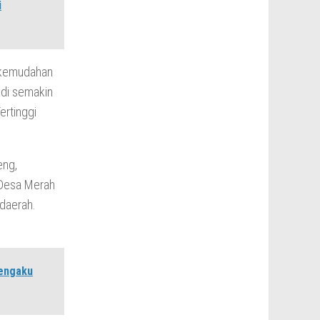
i
 kemudahan
adi semakin
ertinggi
eng,
 Desa Merah
daerah.
Mengaku