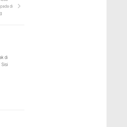
pada di
ng
k di
 Sisi