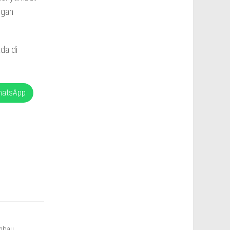
ngan
da di
hatsApp
mbau