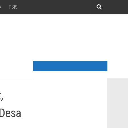
o
PSIS
,
 Desa