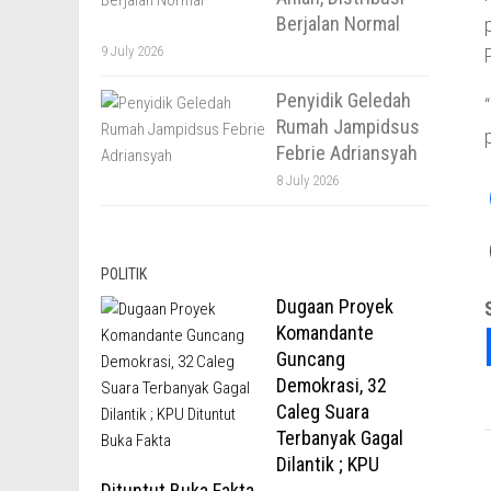
Berjalan Normal
9 July 2026
Penyidik Geledah
Rumah Jampidsus
Febrie Adriansyah
8 July 2026
POLITIK
Dugaan Proyek
Komandante
Guncang
Demokrasi, 32
Caleg Suara
Terbanyak Gagal
Dilantik ; KPU
Dituntut Buka Fakta