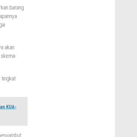
rkan barang
iapannya.
gai
ya akan
s skema-
 tingkat
gan KUA-
 menyambut