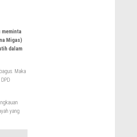
i meminta
na Migas)
utih dalam
u bagus. Maka
i DPD
jangkauan
layah yang