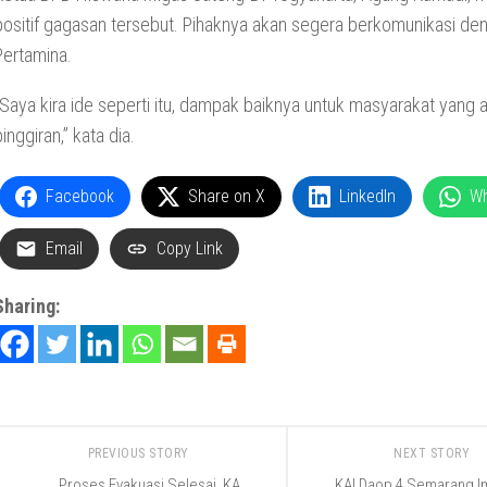
positif gagasan tersebut. Pihaknya akan segera berkomunikasi de
Pertamina.
“Saya kira ide seperti itu, dampak baiknya untuk masyarakat yang a
pinggiran,” kata dia.
Facebook
Share on X
LinkedIn
W
Email
Copy Link
Sharing:
PREVIOUS STORY
NEXT STORY
Proses Evakuasi Selesai, KA
KAI Daop 4 Semarang I