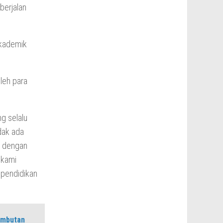
berjalan
akademik
leh para
g selalu
dak ada
a dengan
 kami
 pendidikan
ambutan