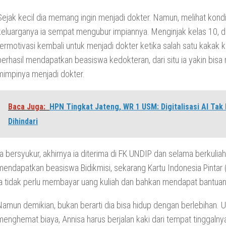
Sejak kecil dia memang ingin menjadi dokter. Namun, melihat kond
keluarganya ia sempat mengubur impiannya. Menginjak kelas 10, d
termotivasi kembali untuk menjadi dokter ketika salah satu kakak 
berhasil mendapatkan beasiswa kedokteran, dari situ ia yakin bisa
mimpinya menjadi dokter.
Baca Juga:
HPN Tingkat Jateng, WR 1 USM: Digitalisasi AI Tak 
Dihindari
Ia bersyukur, akhirnya ia diterima di FK UNDIP dan selama berkuliah
mendapatkan beasiswa Bidikmisi, sekarang Kartu Indonesia Pintar (
ia tidak perlu membayar uang kuliah dan bahkan mendapat bantuan
Namun demikian, bukan berarti dia bisa hidup dengan berlebihan. 
menghemat biaya, Annisa harus berjalan kaki dari tempat tinggalnya