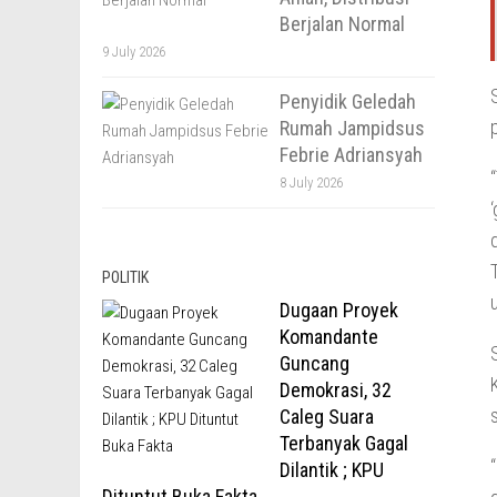
Berjalan Normal
9 July 2026
Penyidik Geledah
Rumah Jampidsus
Febrie Adriansyah
8 July 2026
POLITIK
Dugaan Proyek
Komandante
Guncang
Demokrasi, 32
Caleg Suara
Terbanyak Gagal
Dilantik ; KPU
Dituntut Buka Fakta