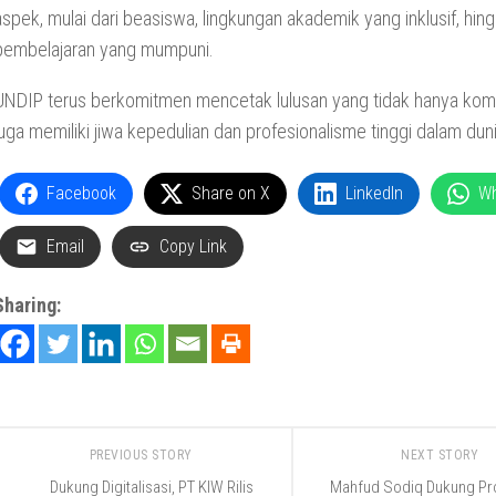
aspek, mulai dari beasiswa, lingkungan akademik yang inklusif, hingg
pembelajaran yang mumpuni.
UNDIP terus berkomitmen mencetak lulusan yang tidak hanya komp
juga memiliki jiwa kepedulian dan profesionalisme tinggi dalam dun
Facebook
Share on X
LinkedIn
W
Email
Copy Link
Sharing:
PREVIOUS STORY
NEXT STORY
Dukung Digitalisasi, PT KIW Rilis
Mahfud Sodiq Dukung P