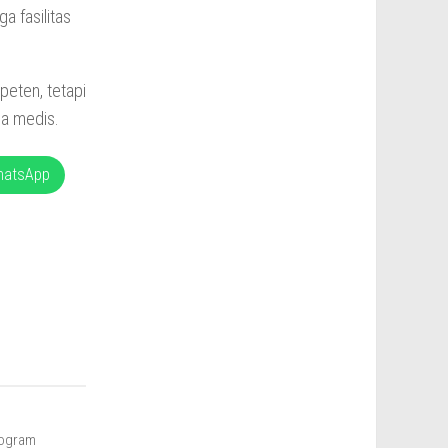
a fasilitas
eten, tetapi
ia medis.
hatsApp
rogram