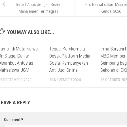
Tenant Apps dengan Sistem
Pro Rakyat dalam Musre
Manajemen Terintegrasi
Kendal 2026
YOU MAY ALSO LIKE...
Tampil di Mata Najwa
Tegas! Kemkomdigi
Irma Suryani 
On Stage, Ganjar
Desak Platform Media
MBG Memberik
Disambut Antusias
Sosial Kampanyekan
Seimbang bag
Mahasiswa UGM
Anti-Judi Online
Sekolah di OK
19 SEPTEMBER 2023
20 NOVEMBER 2024
16 OCTOBER 202
LEAVE A REPLY
Comment
*