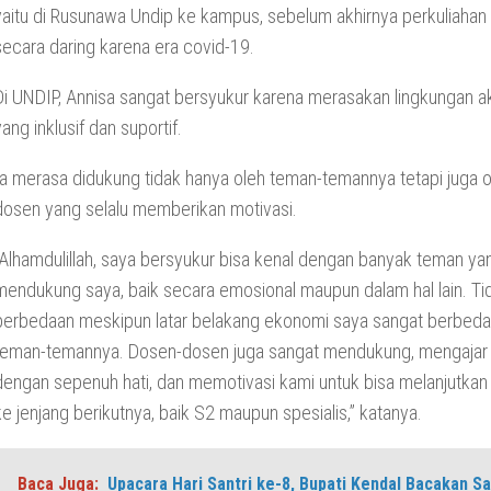
yaitu di Rusunawa Undip ke kampus, sebelum akhirnya perkuliahan 
secara daring karena era covid-19.
Di UNDIP, Annisa sangat bersyukur karena merasakan lingkungan 
yang inklusif dan suportif.
Ia merasa didukung tidak hanya oleh teman-temannya tetapi juga o
dosen yang selalu memberikan motivasi.
“Alhamdulillah, saya bersyukur bisa kenal dengan banyak teman yan
mendukung saya, baik secara emosional maupun dalam hal lain. Ti
perbedaan meskipun latar belakang ekonomi saya sangat berbed
teman-temannya. Dosen-dosen juga sangat mendukung, mengajar
dengan sepenuh hati, dan memotivasi kami untuk bisa melanjutkan
ke jenjang berikutnya, baik S2 maupun spesialis,” katanya.
Baca Juga:
Upacara Hari Santri ke-8, Bupati Kendal Bacakan S