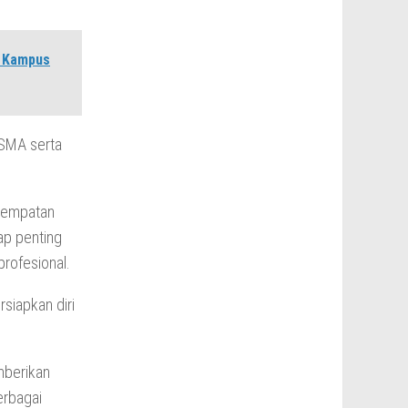
i Kampus
 SMA serta
.
enempatan
ap penting
rofesional.
siapkan diri
mberikan
erbagai