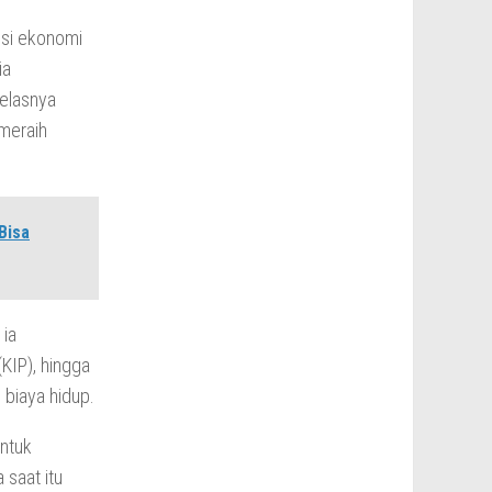
isi ekonomi
ia
kelasnya
 meraih
Bisa
 ia
KIP), hingga
 biaya hidup.
Untuk
 saat itu