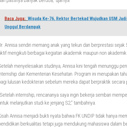
dan pastinya banyak berdoa,” ujarnya.
Baca Juga:
Wisuda Ke-76, Rektor Bertekad Wujudkan USM Jad
Unggul Berdampak
Dr. Annisa sendiri memang anak yang tekun dan berprestasi sejak
aktif mengikuti berbagai kegiatan akademik maupun non akademik
Setelah menyelesaikan studinya, Annisa kini tengah menunggu p
internship dari Kementerian Kesehatan. Program ini merupakan tah
bagi lulusan kedokteran sebelum mereka dapat berpraktik secara p
“Setelah internship, rencananya saya ingin bekerja sembari memper
untuk melanjutkan studi ke jenjang S2,” tambahnya.
Kisah Annisa menjadi bukti nyata bahwa FK UNDIP tidak hanya me
pendidikan berkualitas tetapi juga mendukung mahasiswa dalam b