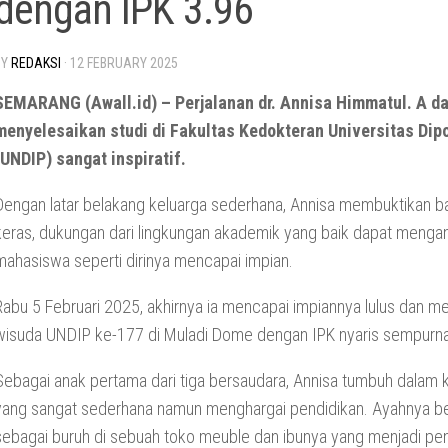
dengan IPK 3.96
BY
REDAKSI
·
12 FEBRUARY 2025
SEMARANG (Awall.id) – Perjalanan dr. Annisa Himmatul. A d
menyelesaikan studi di Fakultas Kedokteran Universitas Dip
(UNDIP) sangat inspiratif.
Dengan latar belakang keluarga sederhana, Annisa membuktikan b
keras, dukungan dari lingkungan akademik yang baik dapat menga
mahasiswa seperti dirinya mencapai impian.
Rabu 5 Februari 2025, akhirnya ia mencapai impiannya lulus dan me
wisuda UNDIP ke-177 di Muladi Dome dengan IPK nyaris sempurna
Sebagai anak pertama dari tiga bersaudara, Annisa tumbuh dalam 
yang sangat sederhana namun menghargai pendidikan. Ayahnya be
sebagai buruh di sebuah toko meuble dan ibunya yang menjadi penj