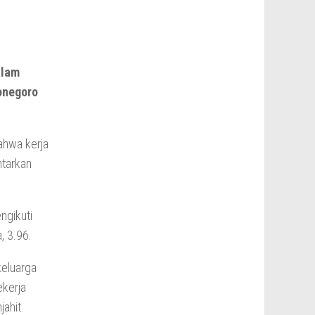
alam
onegoro
ahwa kerja
ntarkan
ngikuti
, 3.96.
keluarga
kerja
ahit.