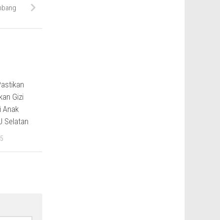
nbang
Pastikan
an Gizi
i Anak
U Selatan
5