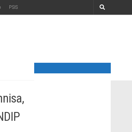
o
PSIS
nnisa,
NDIP