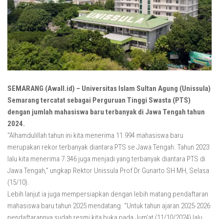
SEMARANG (Awall.id) – Universitas Islam Sultan Agung (Unissula)
Semarang tercatat sebagai Perguruan Tinggi Swasta (PTS)
dengan jumlah mahasiswa baru terbanyak di Jawa Tengah tahun
2024.
“Alhamdulillah tahun ini kita menerima 11.994 mahasiswa baru
merupakan rekor terbanyak diantara PTS se Jawa Tengah. Tahun 2023
lalu kita menerima 7.346 juga menjadi yang terbanyak diantara PTS di
Jawa Tengah,” ungkap Rektor Unissula Prof Dr Gunarto SH MH, Selasa
(15/10).
Lebih lanjut ia juga mempersiapkan dengan lebih matang pendaftaran
mahasiswa baru tahun 2025 mendatang. “Untuk tahun ajaran 2025-2026
pendaftarannya sudah resmi kita buka pada Jum’at (11/10/2024) lalu.