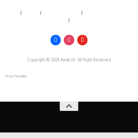
Redaksi
|
Info Iklan
|
Pedoman Media Siber
|
Penafian & Kebijakan Privasi
|
Copyright © 2024 Awall.id - All Right Reserved
Tulisan Peradaban