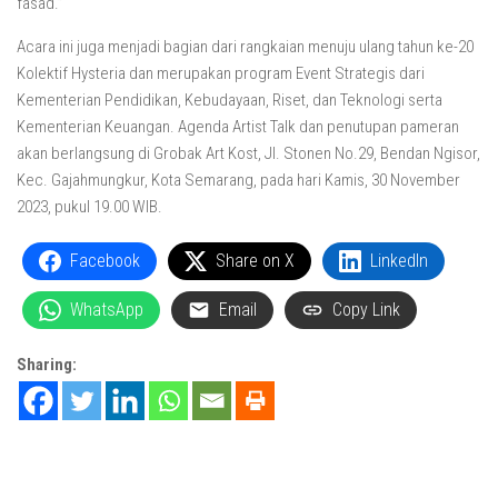
fasad.”
Acara ini juga menjadi bagian dari rangkaian menuju ulang tahun ke-20
Kolektif Hysteria dan merupakan program Event Strategis dari
Kementerian Pendidikan, Kebudayaan, Riset, dan Teknologi serta
Kementerian Keuangan. Agenda Artist Talk dan penutupan pameran
akan berlangsung di Grobak Art Kost, Jl. Stonen No.29, Bendan Ngisor,
Kec. Gajahmungkur, Kota Semarang, pada hari Kamis, 30 November
2023, pukul 19.00 WIB.
Facebook
Share on X
LinkedIn
WhatsApp
Email
Copy Link
Sharing: