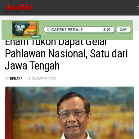
Skip to content
INDONESIAKU
/
NASIONAL
Enam Tokoh Dapat Gelar
Pahlawan Nasional, Satu dari
Jawa Tengah
BY
REDAKSI
·
9 NOVEMBER 2023