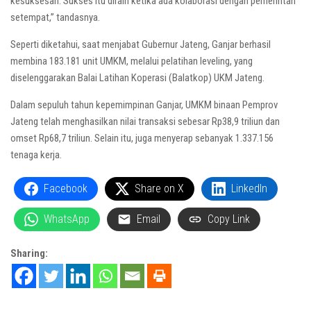
kesuksesan. Sukses itu diraih ketika ada kolaborasi dengan pemerintah
setempat,” tandasnya.
Seperti diketahui, saat menjabat Gubernur Jateng, Ganjar berhasil
membina 183.181 unit UMKM, melalui pelatihan leveling, yang
diselenggarakan Balai Latihan Koperasi (Balatkop) UKM Jateng.
Dalam sepuluh tahun kepemimpinan Ganjar, UMKM binaan Pemprov
Jateng telah menghasilkan nilai transaksi sebesar Rp38,9 triliun dan
omset Rp68,7 triliun. Selain itu, juga menyerap sebanyak 1.337.156
tenaga kerja.
Facebook
Share on X
LinkedIn
WhatsApp
Email
Copy Link
Sharing: