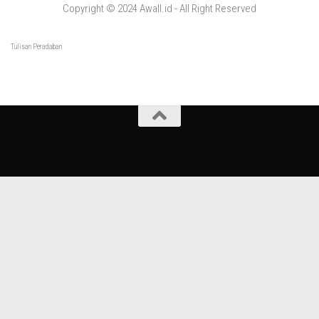
Copyright © 2024 Awall.id - All Right Reserved
Tulisan Peradaban