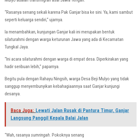
Mulyo adalah transmigran asal Jawa Tengah.
“Rasanya senang sekali karena Pak Ganjar bisa ke sini. Ya, kami sambut
seperti keluarga sendiri,” ujarnya.
Ia menambahkan, kunjungan Ganjar kali ini merupakan bentuk
silaturahmi dengan warga keturunan Jawa yang ada di Kecamatan
Tungkal Jaya.
“Ini acara silaturahmi dengan warga di empat desa. Diperkirakan yang
hadir seribuan lebih,” paparnya.
Begitu pula dengan Rahayu Ningsih, warga Desa Beji Mulyo yang tidak
sanggup menyembunyikan kebahagiaannya saat Ganjar kunjungi
desanya.
Baca Juga:
Lewati Jalan Rusak di Pantura Timur, Ganjar
Langsung Panggil Kepala Balai Jalan
“Wah, rasanya
sumringah.
Pokoknya senang