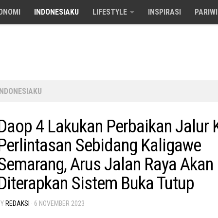
ONOMI
INDONESIAKU
LIFESTYLE
INSPIRASI
PARIW
INDONESIAKU
Daop 4 Lakukan Perbaikan Jalur 
Perlintasan Sebidang Kaligawe
Semarang, Arus Jalan Raya Akan
Diterapkan Sistem Buka Tutup
BY
REDAKSI
·
6 NOVEMBER 2023