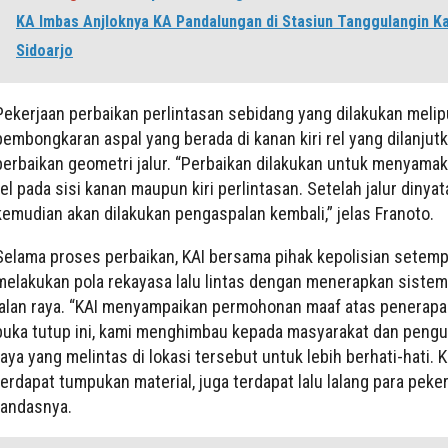
KA Imbas Anjloknya KA Pandalungan di Stasiun Tanggulangin K
Sidoarjo
Pekerjaan perbaikan perlintasan sebidang yang dilakukan melip
pembongkaran aspal yang berada di kanan kiri rel yang dilanjut
perbaikan geometri jalur. “Perbaikan dilakukan untuk menyama
rel pada sisi kanan maupun kiri perlintasan. Setelah jalur dinyat
kemudian akan dilakukan pengaspalan kembali,” jelas Franoto.
Selama proses perbaikan, KAI bersama pihak kepolisian setemp
melakukan pola rekayasa lalu lintas dengan menerapkan sistem
jalan raya. “KAI menyampaikan permohonan maaf atas penerap
buka tutup ini, kami menghimbau kepada masyarakat dan pengu
raya yang melintas di lokasi tersebut untuk lebih berhati-hati. 
terdapat tumpukan material, juga terdapat lalu lalang para peker
tandasnya.