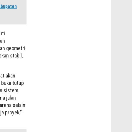
abupaten
uti
kan
kan geometri
akan stabil,
at akan
 buka tutup
an sistem
na jalan
Karena selain
ja proyek,”