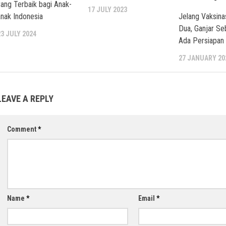
yang Terbaik bagi Anak-
17 JULY 2023
anak Indonesia
Jelang Vaksina
Dua, Ganjar Se
23 JULY 2024
Ada Persiapan
27 JANUARY 20
LEAVE A REPLY
Comment
*
Name
*
Email
*