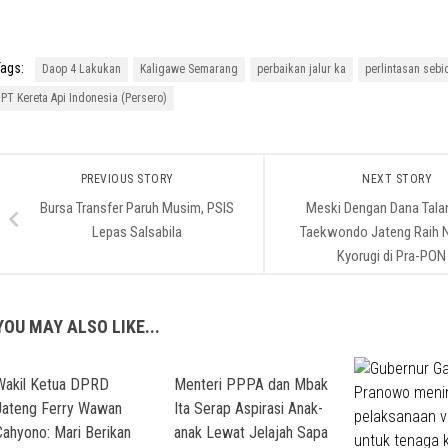
ags:
Daop 4 Lakukan
Kaligawe Semarang
perbaikan jalur ka
perlintasan seb
PT Kereta Api Indonesia (Persero)
PREVIOUS STORY
NEXT STORY
Bursa Transfer Paruh Musim, PSIS
Meski Dengan Dana Tala
Lepas Salsabila
Taekwondo Jateng Raih
Kyorugi di Pra-PON
YOU MAY ALSO LIKE...
Wakil Ketua DPRD
Menteri PPPA dan Mbak
Jateng Ferry Wawan
Ita Serap Aspirasi Anak-
Cahyono: Mari Berikan
anak Lewat Jelajah Sapa