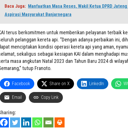
Baca Juga:
Manfaatkan Masa Reses, Wakil Ketua DPRD Jateng
Aspirasi Masyarakat Banjarnegara
KAI terus berkomitmen untuk memberikan pelayanan terbaik k
seluruh pelanggan kereta api. “Dengan adanya perbaikan ini, di
dapat menciptakan kondisi operasi kereta api yang aman, nyam
selamat, sekaligus sebagai kesiapan KAI dalam menghadapi mu
serta masa angkutan Natal 2023 dan Tahun Baru 2024 di wilaya
Semarang,” tutup Franoto.
Facebook
Share on X
LinkedIn
W
Email
Copy Link
Sharing: