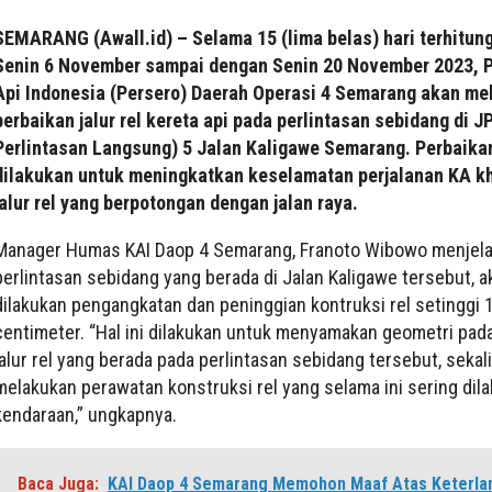
SEMARANG (Awall.id) – Selama 15 (lima belas) hari terhitun
Senin 6 November sampai dengan Senin 20 November 2023, P
Api Indonesia (Persero) Daerah Operasi 4 Semarang akan m
perbaikan jalur rel kereta api pada perlintasan sebidang di J
Perlintasan Langsung) 5 Jalan Kaligawe Semarang. Perbaikan
dilakukan untuk meningkatkan keselamatan perjalanan KA k
jalur rel yang berpotongan dengan jalan raya.
Manager Humas KAI Daop 4 Semarang, Franoto Wibowo menjel
perlintasan sebidang yang berada di Jalan Kaligawe tersebut, a
dilakukan pengangkatan dan peninggian kontruksi rel setinggi 
centimeter. “Hal ini dilakukan untuk menyamakan geometri pada
jalur rel yang berada pada perlintasan sebidang tersebut, sekal
melakukan perawatan konstruksi rel yang selama ini sering dila
kendaraan,” ungkapnya.
Baca Juga:
KAI Daop 4 Semarang Memohon Maaf Atas Keterla