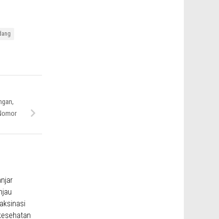
idang
ngan,
 Nomor