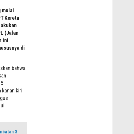
g mulai
T Kereta
elakukan
PL (Jalan
 ini
hususnya di
askan bahwa
kan
15
 kanan kiri
igus
lui
mbatan 3