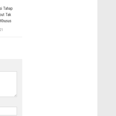
si Tahap
but Tak
 Khusus
21