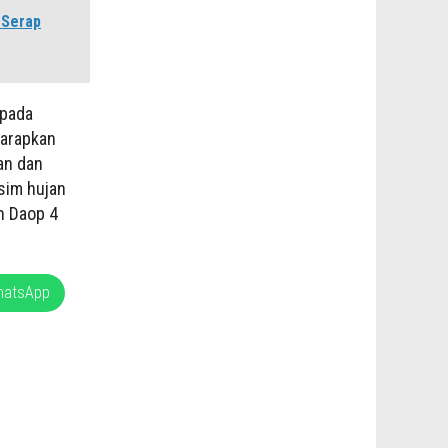
 Serap
epada
harapkan
an dan
sim hujan
h Daop 4
hatsApp