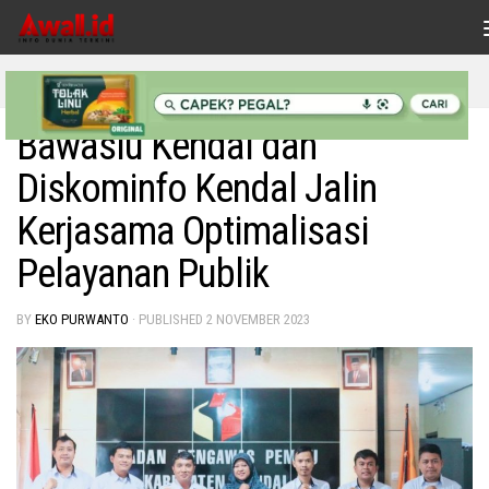
Skip to content
INDONESIAKU
Bawaslu Kendal dan
Diskominfo Kendal Jalin
Kerjasama Optimalisasi
Pelayanan Publik
BY
EKO PURWANTO
· PUBLISHED
2 NOVEMBER 2023