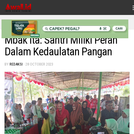
Skip to content
INDONESIAKU
/
NASIONAL
Mbak Ita: Santri Miliki Peran
Dalam Kedaulatan Pangan
BY
REDAKSI
·
28 OCTOBER 2023