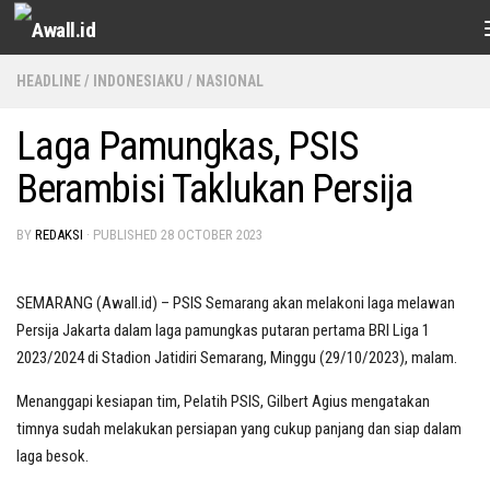
Skip to content
HEADLINE
/
INDONESIAKU
/
NASIONAL
Laga Pamungkas, PSIS
Berambisi Taklukan Persija
BY
REDAKSI
· PUBLISHED
28 OCTOBER 2023
SEMARANG (Awall.id) – PSIS Semarang akan melakoni laga melawan
Persija Jakarta dalam
laga pamungkas putaran pertama BRI Liga 1
2023/2024 di Stadion Jatidiri Semarang, Minggu (29/10/2023), malam.
Menanggapi kesiapan tim, Pelatih PSIS, Gilbert Agius mengatakan
timnya sudah melakukan persiapan yang cukup panjang dan siap dalam
laga besok.