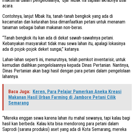
maksimal dalam pengelolaanya,” ujar Mbak Ita sapaan akrabnya usai
acara.
Contohnya, lanjut Mbak Ita, tanah-tanah bengkok yang ada di
kecamatan dan kelurahan bisa dimanfaatkan petani untuk menanam
tanaman sebagai bahan makanan non-beras.
“Tanah bengkok itu kan ada di dekat sawah-sawahnya petani.
Kebanyakan masyarakat tidak mau sewa lahan itu, apalagi lokasinya
ada di pojok-pojok deket sungai,” katanya.
Lahan-lahan seperti ini, menurutnya, telah pemkot inventarisir, untuk
kemudian dialihkan pengelolaannya kepada Dinas Pertanian. Nantinya,
Dinas Pertanian akan bagi hasil dengan para petani dalam pengelolaan
lahannya.
Baca Juga:
Keren, Para Pelajar Pamerkan Aneka Kreasi
Makanan Hasil Urban Farming di Jambore Petani Cilik
Semarang
“Mereka enggan sewa karena lahan itu mahal sewanya, tapi kalau bagi
hasil kan berbeda. Kalau kita bisa mendorong para petani dalam
Saprodi (sarana produksi) aset yang ada di Kota Semarang, mereka