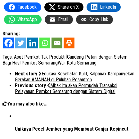
Facebook
Share on X
LinkedIn
WhatsApp
Email
Copy Link
Sharing:
Tags:
Aset Pemkot Tak Produktif
Gandeng Petani dengan Sistem
Bagi Hasil
Pemkot Semarang
Wali Kota Semarang
Next story
Edukasi Kesehatan Kulit, Kalpanax Kampanyekan
Gerakan AMANAH di Puluhan Pesantren
Previous story
Mbak Ita akan Permudah Transaksi
Pelayanan Pemkot Semarang dengan Sistem Digital
You may also like...
Uniknya Pecel Jember yang Membuat Ganjar Kepincut