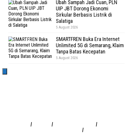
Ubah Sampah Jadi Cuan, PLN
UIP JBT Dorong Ekonomi
Sirkular Berbasis Listrik di
Salatiga
5 August 2026
SMARTFREN Buka Era Internet
Unlimited 5G di Semarang, Klaim
Tanpa Batas Kecepatan
5 August 2026
Redaksi
|
Info Iklan
|
Pedoman Media Siber
|
Penafian &
Kebijakan Privasi
|