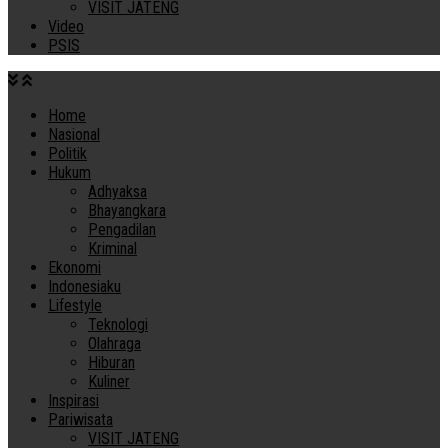
VISIT JATENG
Video
PSIS
Home
Nasional
Politik
Hukum
Adhyaksa
Bhayangkara
Pengadilan
Kriminal
Ekonomi
Indonesiaku
Lifestyle
Teknologi
Olahraga
Hiburan
Kuliner
Inspirasi
Pariwisata
VISIT JATENG