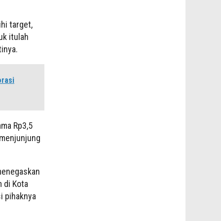
i target,
k itulah
inya.
orasi
rsama Rp3,5
 menjunjung
menegaskan
 di Kota
i pihaknya