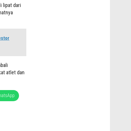
 lipat dari
natnya
estor
bali
at atlet dan
hatsApp