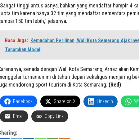
“Sangat tinggi antusiasnya, bahkan yang mendaftar hampir 4 kali
kuota tim karena hanya 32 tim yang mendaftar sementara pemi
sampai 150 tim lebih,” jelasnya.
Baca Juga:
Kemudahan Perijinan, Wali Kota Semarang Ajak Inv
Tanamkan Modal
Karenanya, senada dengan Wali Kota Semarang, Arnaz akan Kem
menggelar turnamen ini di tahun depan sekaligus menjaring bak
juga mendorong sport tourism di Kota Semarang.
(Red)
Facebook
Share on X
LinkedIn
W
Email
Copy Link
Sharing: