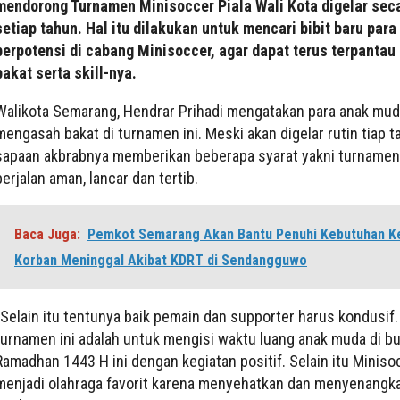
mendorong Turnamen Minisoccer Piala Wali Kota digelar seca
setiap tahun. Hal itu dilakukan untuk mencari bibit baru par
berpotensi di cabang Minisoccer, agar dapat terus terpantau
bakat serta skill-nya.
Walikota Semarang, Hendrar Prihadi mengatakan para anak mud
mengasah bakat di turnamen ini. Meski akan digelar rutin tiap t
sapaan akbrabnya memberikan beberapa syarat yakni turnamen
berjalan aman, lancar dan tertib.
Baca Juga:
Pemkot Semarang Akan Bantu Penuhi Kebutuhan K
Korban Meninggal Akibat KDRT di Sendangguwo
“Selain itu tentunya baik pemain dan supporter harus kondusif.
turnamen ini adalah untuk mengisi waktu luang anak muda di bu
Ramadhan 1443 H ini dengan kegiatan positif. Selain itu Miniso
menjadi olahraga favorit karena menyehatkan dan menyenangka