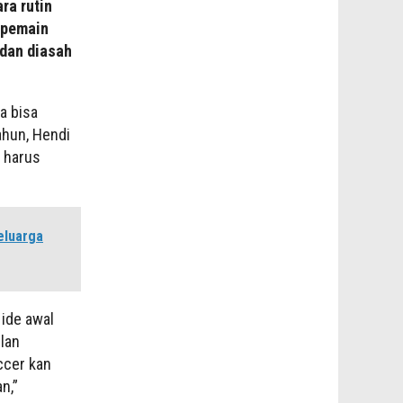
ra rutin
a pemain
 dan diasah
a bisa
ahun, Hendi
 harus
eluarga
 ide awal
lan
ccer kan
n,”