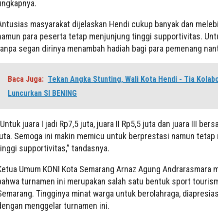
ungkapnya.
Antusias masyarakat dijelaskan Hendi cukup banyak dan melebih
namun para peserta tetap menjunjung tinggi supportivitas. Untu
tanpa segan dirinya menambah hadiah bagi para pemenang nant
Baca Juga:
Tekan Angka Stunting, Wali Kota Hendi - Tia Kolab
Luncurkan SI BENING
“Untuk juara I jadi Rp7,5 juta, juara II Rp5,5 juta dan juara III be
juta. Semoga ini makin memicu untuk berprestasi namun tetap
tinggi supportivitas,” tandasnya.
Ketua Umum KONI Kota Semarang Arnaz Agung Andrarasmara 
bahwa turnamen ini merupakan salah satu bentuk sport tourism
Semarang. Tingginya minat warga untuk berolahraga, diapresias
dengan menggelar turnamen ini.