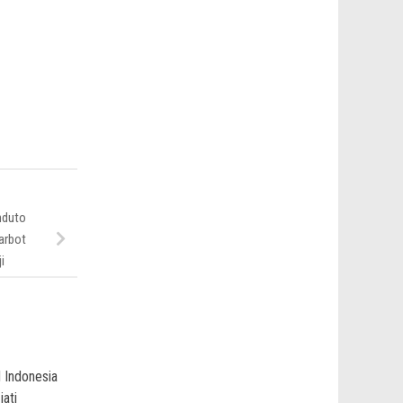
nduto
arbot
i
Indonesia
ati