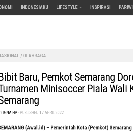
ONOMI
INDONESIAKU
LIFESTYLE
INSPIRASI
PARIW
NASIONAL
/
OLAHRAGA
Bibit Baru, Pemkot Semarang Do
Turnamen Minisoccer Piala Wali 
Semarang
BY
IGNA HP
· PUBLISHED
17 APRIL 2022
SEMARANG (Awal.id) – Pemerintah Kota (Pemkot) Semarang 