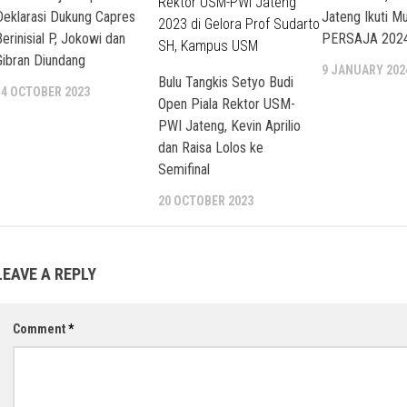
Deklarasi Dukung Capres
Jateng Ikuti M
erinisial P, Jokowi dan
PERSAJA 202
Gibran Diundang
9 JANUARY 202
Bulu Tangkis Setyo Budi
14 OCTOBER 2023
Open Piala Rektor USM-
PWI Jateng, Kevin Aprilio
dan Raisa Lolos ke
Semifinal
20 OCTOBER 2023
LEAVE A REPLY
Comment
*