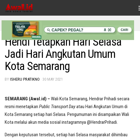
Skip to content
HEADLINE
/
NASIONAL
Hendi Tetapkan Hari Selasa
Jadi Hari Angkutan Umum
Kota Semarang
BY
ISHERU PRATIKNO
·
30 MAY 2021
SEMARANG (Awal.id) –
Wali Kota Semarang, Hendrar Prihadi secara
resmi menetapkan
Public Transport Day
atau Hari Angkutan Umum di
Kota Semarang setiap hari Selasa. Pengumuman ini disampaikan Wali
Kota melalui akun media sosial instagramnya @HendrarPrihadi.
Dengan keputusan tersebut, setiap hari Selasa masyarakat dihimbau