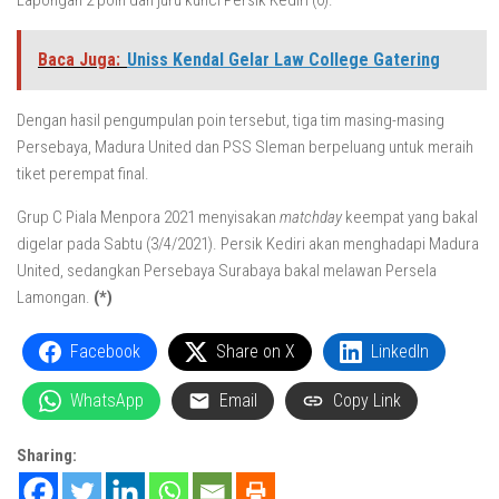
Lapongan 2 poin dan juru kunci Persik Kediri (0).
Baca Juga:
Uniss Kendal Gelar Law College Gatering
Dengan hasil pengumpulan poin tersebut, tiga tim masing-masing
Persebaya, Madura United dan PSS Sleman berpeluang untuk meraih
tiket perempat final.
Grup C Piala Menpora 2021 menyisakan
matchday
keempat yang bakal
digelar pada Sabtu (3/4/2021). Persik Kediri akan menghadapi Madura
United, sedangkan Persebaya Surabaya bakal melawan Persela
Lamongan.
(*)
Facebook
Share on X
LinkedIn
WhatsApp
Email
Copy Link
Sharing: