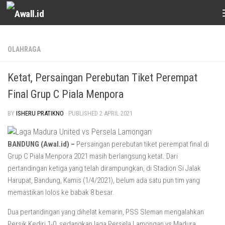
Skip to content
OLAHRAGA
Ketat, Persaingan Perebutan Tiket Perempat
Final Grup C Piala Menpora
BY
ISHERU PRATIKNO
· PUBLISHED
2 APRIL 2021
BANDUNG (Awal.id) –
Persaingan perebutan tiket perempat final di
Grup C Piala Menpora 2021 masih berlangsung ketat. Dari
pertandingan ketiga yang telah dirampungkan, di Stadion Si Jalak
Harupat, Bandung, Kamis (1/4/2021), belum ada satu pun tim yang
memastikan lolos ke babak 8 besar.
Dua pertandingan yang dihelat kemarin, PSS Sleman mengalahkan
Persik Kediri 1-0, sedangkan laga Persela Lamongan vs Madura