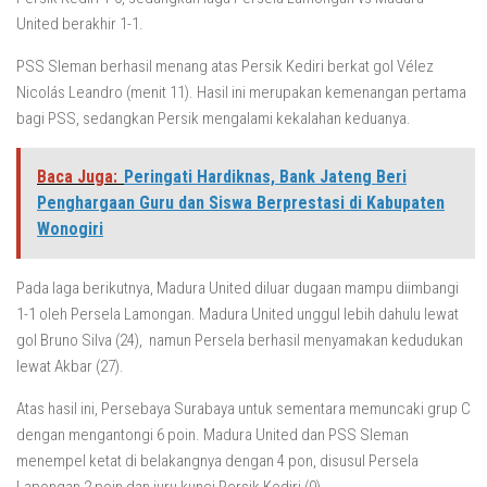
United berakhir 1-1.
PSS Sleman berhasil menang atas Persik Kediri berkat gol Vélez
Nicolás Leandro (menit 11). Hasil ini merupakan kemenangan pertama
bagi PSS, sedangkan Persik mengalami kekalahan keduanya.
Baca Juga:
Peringati Hardiknas, Bank Jateng Beri
Penghargaan Guru dan Siswa Berprestasi di Kabupaten
Wonogiri
Pada laga berikutnya, Madura United diluar dugaan mampu diimbangi
1-1 oleh Persela Lamongan. Madura United unggul lebih dahulu lewat
gol Bruno Silva (24), namun Persela berhasil menyamakan kedudukan
lewat Akbar (27).
Atas hasil ini, Persebaya Surabaya untuk sementara memuncaki grup C
dengan mengantongi 6 poin. Madura United dan PSS Sleman
menempel ketat di belakangnya dengan 4 pon, disusul Persela