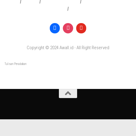
Redaksi
|
Info Iklan
|
Pedoman Media Siber
|
Penafian & Kebijakan Privasi
|
Copyright © 2024 Awall.id - All Right Reserved
Tulisan Peradaban