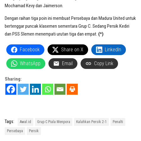
Mochamad Kevy dan Jaimerson.
Dengan raihan tiga poin ini membuat Persebaya dan Madura United untuk
bertenggar puncak klasemen sementara Grup C. Sedang Persik Kediri
dan PSS Slemen menempati urutan tiga dan empat.
(*)
Facebook
Share on X
LinkedIn
WhatsApp
Email
Copy Link
Sharing:
Tags:
Awal.id
Grup C Piala Menpora
Kalahkan Persik 2-1
Penalti
Persebaya
Persik