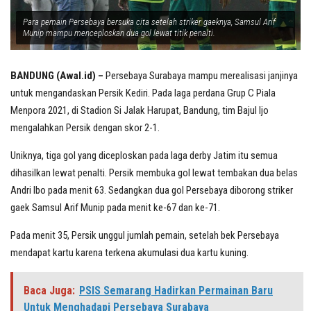
Para pemain Persebaya bersuka cita setelah striker gaeknya, Samsul Arif
Munip mampu menceploskan dua gol lewat titik penalti.
BANDUNG (Awal.id) –
Persebaya Surabaya mampu merealisasi janjinya
untuk mengandaskan Persik Kediri. Pada laga perdana Grup C Piala
Menpora 2021, di Stadion Si Jalak Harupat, Bandung, tim Bajul Ijo
mengalahkan Persik dengan skor 2-1.
Uniknya, tiga gol yang diceploskan pada laga derby Jatim itu semua
dihasilkan lewat penalti. Persik membuka gol lewat tembakan dua belas
Andri Ibo pada menit 63. Sedangkan dua gol Persebaya diborong striker
gaek Samsul Arif Munip pada menit ke-67 dan ke-71.
Pada menit 35, Persik unggul jumlah pemain, setelah bek Persebaya
mendapat kartu karena terkena akumulasi dua kartu kuning.
Baca Juga:
PSIS Semarang Hadirkan Permainan Baru
Untuk Menghadapi Persebaya Surabaya