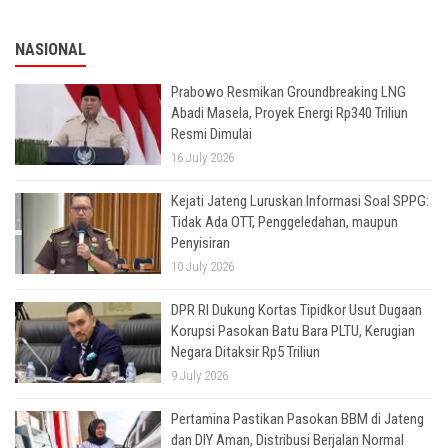
NASIONAL
Prabowo Resmikan Groundbreaking LNG
Abadi Masela, Proyek Energi Rp340 Triliun
Resmi Dimulai
16 July 2026
Kejati Jateng Luruskan Informasi Soal SPPG:
Tidak Ada OTT, Penggeledahan, maupun
Penyisiran
10 July 2026
DPR RI Dukung Kortas Tipidkor Usut Dugaan
Korupsi Pasokan Batu Bara PLTU, Kerugian
Negara Ditaksir Rp5 Triliun
9 July 2026
Pertamina Pastikan Pasokan BBM di Jateng
dan DIY Aman, Distribusi Berjalan Normal