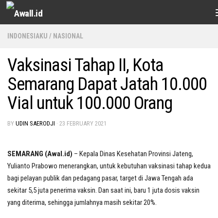
Skip to content
INDONESIAKU
/
NASIONAL
Vaksinasi Tahap II, Kota
Semarang Dapat Jatah 10.000
Vial untuk 100.000 Orang
BY
UDIN SAERODJI
·
23 FEBRUARY 2021
SEMARANG (Awal.id)
– Kepala Dinas Kesehatan Provinsi Jateng,
Yulianto Prabowo menerangkan, untuk kebutuhan vaksinasi tahap kedua
bagi pelayan publik dan pedagang pasar, target di Jawa Tengah ada
sekitar 5,5 juta penerima vaksin. Dan saat ini, baru 1 juta dosis vaksin
yang diterima, sehingga jumlahnya masih sekitar 20%.