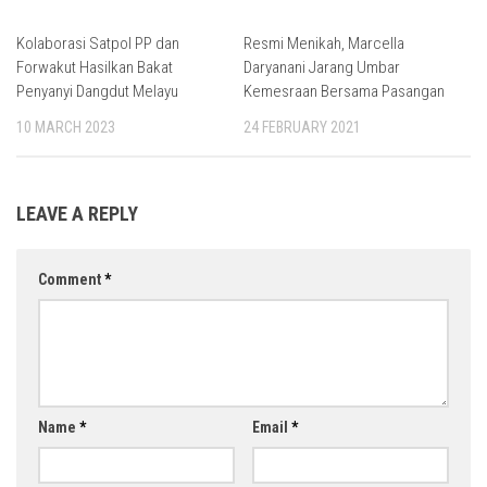
Kolaborasi Satpol PP dan
Resmi Menikah, Marcella
Forwakut Hasilkan Bakat
Daryanani Jarang Umbar
Penyanyi Dangdut Melayu
Kemesraan Bersama Pasangan
10 MARCH 2023
24 FEBRUARY 2021
LEAVE A REPLY
Comment
*
Name
*
Email
*