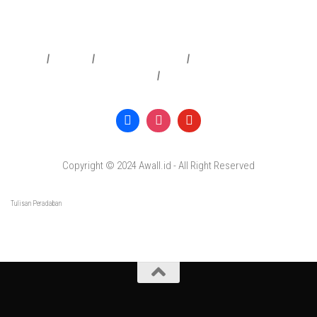
Redaksi
|
Info Iklan
|
Pedoman Media Siber
|
Penafian & Kebijakan Privasi
|
Copyright © 2024 Awall.id - All Right Reserved
Tulisan Peradaban