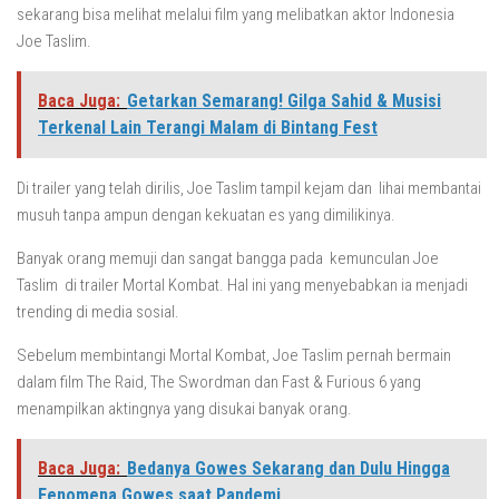
sekarang bisa melihat melalui film yang melibatkan aktor Indonesia
Joe Taslim.
Baca Juga:
Getarkan Semarang! Gilga Sahid & Musisi
Terkenal Lain Terangi Malam di Bintang Fest
Di trailer yang telah dirilis, Joe Taslim tampil kejam dan lihai membantai
musuh tanpa ampun dengan kekuatan es yang dimilikinya.
Banyak orang memuji dan sangat bangga pada kemunculan Joe
Taslim di trailer Mortal Kombat. Hal ini yang menyebabkan ia menjadi
trending di media sosial.
Sebelum membintangi Mortal Kombat, Joe Taslim pernah bermain
dalam film The Raid, The Swordman dan Fast & Furious 6 yang
menampilkan aktingnya yang disukai banyak orang.
Baca Juga:
Bedanya Gowes Sekarang dan Dulu Hingga
Fenomena Gowes saat Pandemi