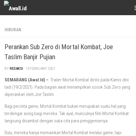
Skip to content
HIBURAN
Perankan Sub Zero di Mortal Kombat, Joe
Taslim Banjir Pujian
BY
REDAKSI
·
19 FEBRUARY 2021
SEMARANG (Awal.Id) –
Trailer Mortal Kombat dirilis pada Kamis dini
tadi (19/2/2021). Pada bagian awal menampilkan sosok Sub Zero yang
diperankan oleh Joe Taslim.
Bagi pecinta game, Mortal Kombat bukan merupakan suatu hal yang
terdengar asing bagi mereka. Tak ayal, munculnya film Mortal Kombat
langsung disambut dengan suka cita para penggemarnya.
Dulu, mereka hanya memainkan Mortal Kombat melalui game, tapi