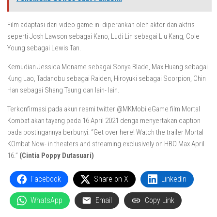
Film adaptasi dari video game ini diperankan oleh aktor dan aktris
seperti Josh Lawson sebagai Kano, Ludi Lin sebagai Liu Kang, Cole
Young sebagai Lewis Tan.
Kemudian Jessica Mcname sebagai Sonya Blade, Max Huang sebagai
Kung Lao, Tadanobu sebagai Raiden, Hiroyuki sebagai Scorpion, Chin
Han sebagai Shang Tsung dan lain- lain.
Terkonfirmasi pada akun resmi twitter @MKMobileGame film Mortal
Kombat akan tayang pada 16 April 2021 denga menyertakan caption
pada postingannya berbunyi: “Get over here! Watch the trailer Mortal
KOmbat Now- in theaters and streaming exclusively on HBO Max April
16.”
(Cintia Poppy Dutasuari)
Facebook
Share on X
LinkedIn
WhatsApp
Email
Copy Link