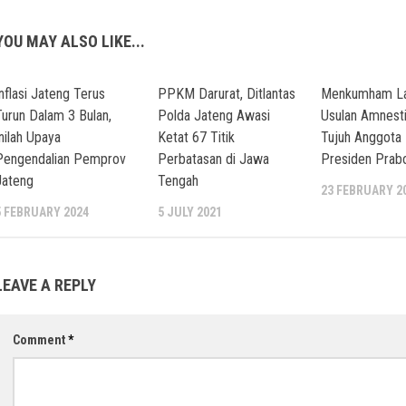
YOU MAY ALSO LIKE...
Inflasi Jateng Terus
PPKM Darurat, Ditlantas
Menkumham La
Turun Dalam 3 Bulan,
Polda Jateng Awasi
Usulan Amnesti
Inilah Upaya
Ketat 67 Titik
Tujuh Anggota
Pengendalian Pemprov
Perbatasan di Jawa
Presiden Pra
Jateng
Tengah
23 FEBRUARY 2
5 FEBRUARY 2024
5 JULY 2021
LEAVE A REPLY
Comment
*