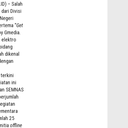
D) – Salah
dari Divisi
 Negeri
ertema “
Get
by Gmedia.
 elektro
bidang
h dikenal
 dengan
terkini
atan ini
atan SEMNAS
berjumlah
egiatan
sementara
mlah 25
nitia
offline