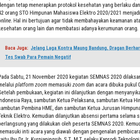
dengan tetap menerapkan protokol kesehatan yang berlaku da
42 orang STO Himpunan Mahasiswa Elektro 2020/2021 menjadi 
online
. Hal ini bertujuan agar tidak membahayakan keamanan at
kesehatan orang lain dan membatasi adanya kerumunan orang.
Baca Juga:
Jelang Laga Kontra Maung Bandung, Dragan Berhar
Tes Swab Para Pemain Negatif
Pada Sabtu, 21 November 2020 kegiatan SEMNAS 2020 dilaksa
melalui
platform zoom
memasuki
zoom
dan acara dibuka pukul 
Setelah pembukaan, kegiatan ini dilanjutkan dengan menyanyik
Indonesia Raya, sambutan Ketua Pelaksana, sambutan Ketua H
sambutan Pembina HME, dan sambutan Ketua Jurusan Himpun
Teknik Elektro. Kemudian dilanjutkan absensi pertama selama
berlangsung yang dilakukan oleh peserta SEMNAS 2020. Kemu
memasuki inti acara yang diawali dengan pengenalan pembicar
yaitu Ibu Dr. Ir. Kurnianingsih, S.T., M.T. selaku Kaprodi Teknolo