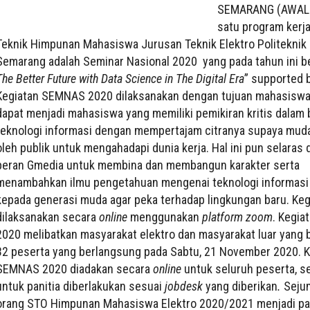
SEMARANG (AWAL.I
satu program kerja 
Teknik Himpunan Mahasiswa Jurusan Teknik Elektro Politeknik
Semarang adalah Seminar Nasional 2020 yang pada tahun ini b
The Better Future with Data Science in The Digital Era
” supported 
Kegiatan SEMNAS 2020 dilaksanakan dengan tujuan mahasiswa
dapat menjadi mahasiswa yang memiliki pemikiran kritis dalam 
teknologi informasi dengan mempertajam citranya supaya muda
oleh publik untuk mengahadapi dunia kerja. Hal ini pun selaras
peran Gmedia untuk membina dan membangun karakter serta
menambahkan ilmu pengetahuan mengenai teknologi informasi 
kepada generasi muda agar peka terhadap lingkungan baru. Kegi
dilaksanakan secara
online
menggunakan
platform zoom
. Kegi
2020 melibatkan masyarakat elektro dan masyarakat luar yang 
32 peserta yang berlangsung pada Sabtu, 21 November 2020. K
SEMNAS 2020 diadakan secara
online
untuk seluruh peserta, 
untuk panitia diberlakukan sesuai
jobdesk
yang diberikan
.
Seju
orang STO Himpunan Mahasiswa Elektro 2020/2021 menjadi pa