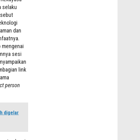
a selaku
rsebut
eknologi
caman dan
nfaatnya.
ab mengenai
annya sesi
menyampaikan
mbagian link
nama
ct person
 digelar