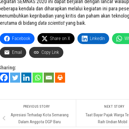
Kegiatan SEMNAS 2020 ini dapat berjalan dengan lancar walaup
beberapa kendala dan diharapkan melalui kegiatan ini para pese
menumbuhkan kepribadian yang kritis dan paham akan teknolog
terutama di bidang
data scientist
yang baik.
Facebook
Share on X
LinkedIn
W
Email
Copy Link
Sharing:
PREVIOUS STORY
NEXT STORY
Apresiasi Terhadap Kota Semarang
Taat Bayar Pajak Warga Te
Dalam Anggota OGP Baru
Raih Undian Mobil