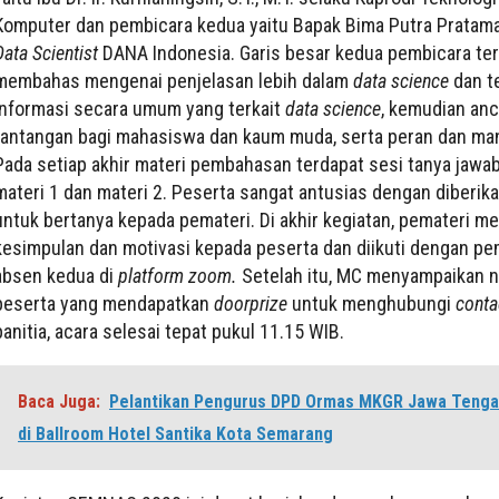
Komputer dan pembicara kedua yaitu Bapak Bima Putra Pratam
Data Scientist
DANA Indonesia. Garis besar kedua pembicara te
membahas mengenai penjelasan lebih dalam
data science
dan t
informasi secara umum yang terkait
data science
, kemudian an
tantangan bagi mahasiswa dan kaum muda, serta peran dan ma
Pada setiap akhir materi pembahasan terdapat sesi tanya jaw
materi 1 dan materi 2. Peserta sangat antusias dengan diberik
untuk bertanya kepada pemateri. Di akhir kegiatan, pemateri 
kesimpulan dan motivasi kepada peserta dan diikuti dengan pe
absen kedua di
platform
zoom.
Setelah itu, MC menyampaikan 
peserta yang mendapatkan
doorprize
untuk menghubungi
conta
panitia, acara selesai tepat pukul 11.15 WIB.
Baca Juga:
Pelantikan Pengurus DPD Ormas MKGR Jawa Tengah
di Ballroom Hotel Santika Kota Semarang