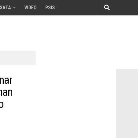
ISATA
VIDEO
PSIS
nar
nan
o