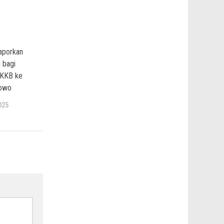
porkan
 bagi
 KKB ke
bowo
025