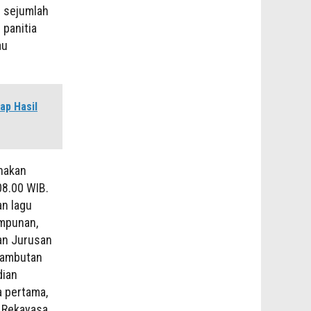
n sejumlah
panitia
au
ap Hasil
nakan
08.00 WIB.
an lagu
impunan,
an Jurusan
 sambutan
dian
a pertama,
gi Rekayasa