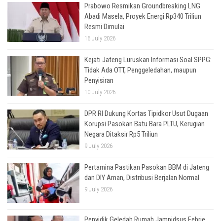
Prabowo Resmikan Groundbreaking LNG
Abadi Masela, Proyek Energi Rp340 Triliun
Resmi Dimulai
16 July 2026
Kejati Jateng Luruskan Informasi Soal SPPG:
Tidak Ada OTT, Penggeledahan, maupun
Penyisiran
10 July 2026
DPR RI Dukung Kortas Tipidkor Usut Dugaan
Korupsi Pasokan Batu Bara PLTU, Kerugian
Negara Ditaksir Rp5 Triliun
9 July 2026
Pertamina Pastikan Pasokan BBM di Jateng
dan DIY Aman, Distribusi Berjalan Normal
9 July 2026
Penyidik Geledah Rumah Jampidsus Febrie