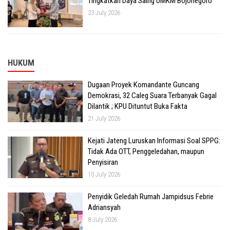
Tingkatkan Daya Saing UMKM Bojonegoro
23 July 2026
HUKUM
Dugaan Proyek Komandante Guncang
Demokrasi, 32 Caleg Suara Terbanyak Gagal
Dilantik ; KPU Dituntut Buka Fakta
21 July 2026
Kejati Jateng Luruskan Informasi Soal SPPG:
Tidak Ada OTT, Penggeledahan, maupun
Penyisiran
10 July 2026
Penyidik Geledah Rumah Jampidsus Febrie
Adriansyah
8 July 2026