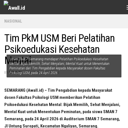
Skip to content
NASIONAL
Tim PkM USM Beri Pelatihan
Psikoedukasi Kesehatan
Mental
Siswa SMA 7 Semarang mendapat Pelatihan Psikoedukasi Kesehatan
Mental: Bijak Memilih, Sehat Menjalani, Mental Kuat untuk Menentukan
Peminatan dari Tim Pengabdian kepada Masyarakat dosen Fakultas
BY
REDAKSI
· PUBLISHED
1 MAY 2026
Psikologi USM, pada 24 April 2026
SEMARANG (Awall.id) – Tim Pengabdian kepada Masyarakat
dosen Fakultas Psikologi USM memberikan Pelatihan
Psikoedukasi Kesehatan Mental: Bijak Memilih, Sehat Menjalani,
Mental Kuat untuk Menentukan Peminatan, pada siswa SMAN 7
Semarang, pada 24 April 2026 di Auditorium SMAN 7 Semarang,
Jl Untung Suropati, Kecamatan Ngaliyan, Semarang.