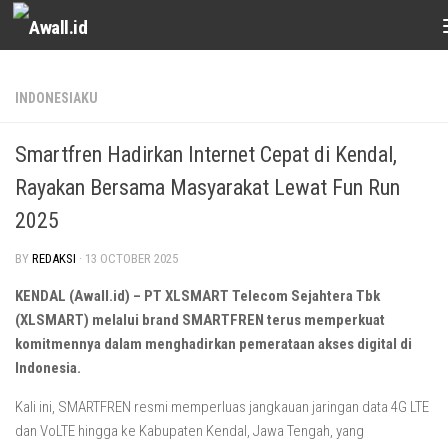
Skip to content
INDONESIAKU
Smartfren Hadirkan Internet Cepat di Kendal,
Rayakan Bersama Masyarakat Lewat Fun Run
2025
BY
REDAKSI
·
13 OCTOBER 2025
KENDAL (Awall.id) – PT XLSMART Telecom Sejahtera Tbk
(XLSMART) melalui brand SMARTFREN terus memperkuat
komitmennya dalam menghadirkan pemerataan akses digital di
Indonesia.
Kali ini, SMARTFREN resmi memperluas jangkauan jaringan data 4G LTE
dan VoLTE hingga ke Kabupaten Kendal, Jawa Tengah, yang