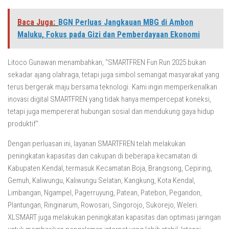
Baca Juga:
BGN Perluas Jangkauan MBG di Ambon
Maluku, Fokus pada Gizi dan Pemberdayaan Ekonomi
Litoco Gunawan menambahkan, “SMARTFREN Fun Run 2025 bukan
sekadar ajang olahraga, tetapi juga simbol semangat masyarakat yang
terus bergerak maju bersama teknologi. Kami ingin memperkenalkan
inovasi digital SMARTFREN yang tidak hanya mempercepat koneksi,
tetapi juga mempererat hubungan sosial dan mendukung gaya hidup
produktif”.
Dengan perluasan ini, layanan SMARTFREN telah melakukan
peningkatan kapasitas dan cakupan di beberapa kecamatan di
Kabupaten Kendal, termasuk Kecamatan Boja, Brangsong, Cepiring,
Gemuh, Kaliwungu, Kaliwungu Selatan, Kangkung, Kota Kendal,
Limbangan, Ngampel, Pagerruyung, Patean, Patebon, Pegandon,
Plantungan, Ringinarum, Rowosari, Singorojo, Sukorejo, Weleri.
XLSMART juga melakukan peningkatan kapasitas dan optimasi jaringan