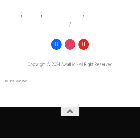
Redaksi
|
Info Iklan
|
Pedoman Media Siber
|
Penafian & Kebijakan Privasi
|
Copyright © 2024 Awall.id - All Right Reserved
Tulisan Peradaban