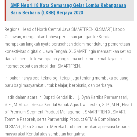
SMP Negri 18 Kota Semarang Gelar Lomba Kebangsaan
Baris Berbaris (LKBB) Berjaya 2023
Regional Head of North Central Java SMARTFREN XLSMART, Litoco
Gunawan, mengatakan bahwa perluasan jaringan ke Kendal
merupakan langkah nyata perusahaan dalam mendukung pemerataan
konektivitas digital di Jawa Tengah. XLSMART ingin memastikan setiap
daerah memiliki kesempatan yang sama untuk menikmati layanan
internet cepat dan stabil dari SMARTFREN.
Ini bukan hanya soal teknologi, tetapi juga tentang membuka peluang
baru bagi masyarakat untuk belajar, berbisnis, dan berkarya.
Hadir dalam acara ini Bupati Kendal Ibu Hj. Dyah Kartika Permanasari,
S.E., M.M. dan Sekda Kendal Bapak Agus Dwi Lestari, S.IP., M.H., Head
of Premium Segment Product Management SMARTFREN XLSMART,
Tommie Pasoreh, serta Partnership Product GTM & Compliance
XLSMART, Rika Sumantri. Mereka turut memberikan apresiasi kepada
masyarakat Kendal atas sambutan hangatnya.