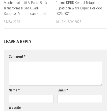
Muchamad Lutfi Al Farizi Bidik
Resmi! DPRD Kendal Tetapkan
Transformasi SneX Jadi
Bupati dan Wakil Bupati Periode
Suporter Modern dan Kreatif
2025-2029
8 MAY 2026
10 JANUARY 2025
LEAVE A REPLY
Comment
*
Name
*
Email
*
Website