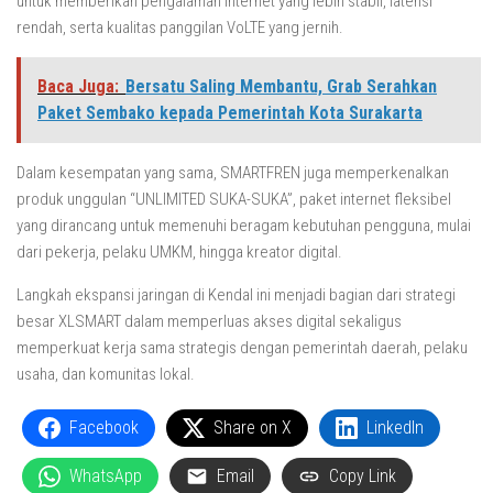
untuk memberikan pengalaman internet yang lebih stabil, latensi
rendah, serta kualitas panggilan VoLTE yang jernih.
Baca Juga:
Bersatu Saling Membantu, Grab Serahkan
Paket Sembako kepada Pemerintah Kota Surakarta
Dalam kesempatan yang sama, SMARTFREN juga memperkenalkan
produk unggulan “UNLIMITED SUKA-SUKA”, paket internet fleksibel
yang dirancang untuk memenuhi beragam kebutuhan pengguna, mulai
dari pekerja, pelaku UMKM, hingga kreator digital.
Langkah ekspansi jaringan di Kendal ini menjadi bagian dari strategi
besar XLSMART dalam memperluas akses digital sekaligus
memperkuat kerja sama strategis dengan pemerintah daerah, pelaku
usaha, dan komunitas lokal.
Facebook
Share on X
LinkedIn
WhatsApp
Email
Copy Link