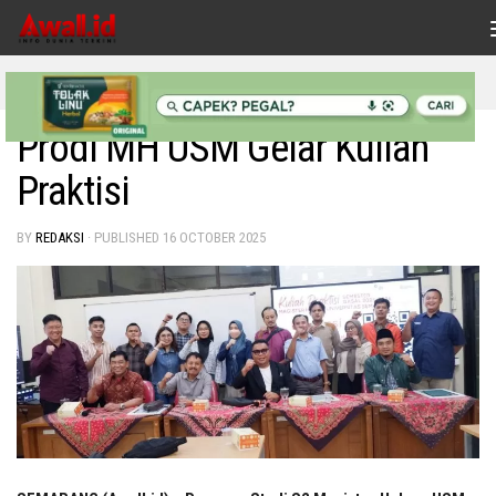
Skip to content
INDONESIAKU
Prodi MH USM Gelar Kuliah
Praktisi
BY
REDAKSI
· PUBLISHED
16 OCTOBER 2025