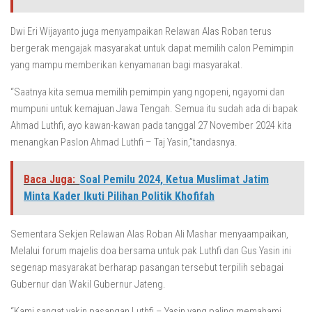
Dwi Eri Wijayanto juga menyampaikan Relawan Alas Roban terus
bergerak mengajak masyarakat untuk dapat memilih calon Pemimpin
yang mampu memberikan kenyamanan bagi masyarakat.
“Saatnya kita semua memilih pemimpin yang ngopeni, ngayomi dan
mumpuni untuk kemajuan Jawa Tengah. Semua itu sudah ada di bapak
Ahmad Luthfi, ayo kawan-kawan pada tanggal 27 November 2024 kita
menangkan Paslon Ahmad Luthfi – Taj Yasin,”tandasnya.
Baca Juga:
Soal Pemilu 2024, Ketua Muslimat Jatim
Minta Kader Ikuti Pilihan Politik Khofifah
Sementara Sekjen Relawan Alas Roban Ali Mashar menyaampaikan,
Melalui forum majelis doa bersama untuk pak Luthfi dan Gus Yasin ini
segenap masyarakat berharap pasangan tersebut terpilih sebagai
Gubernur dan Wakil Gubernur Jateng.
“Kami sangat yakin pasangan Luthfi – Yasin yang paling memahami