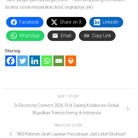
struktur sosial masyarakat desa,”ungkapnya.(ek)
Facebook
Share on X
LinkedIn
WhatsApp
Email
Copy Link
Sharing:
NEXT STORY
Di Electricity Connect 2024, PLN Galang Kolaborasi Global
Wujudkan Transisi Energi di Indonesia
PREVIOUS STORY
IM3 Platinum Ubah Layanan Pascabayar Jadi Lebih Eksklusif