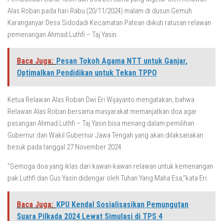
Alas Roban pada hari Rabu (20/11/2024) malam di dusun Gemuh
Karanganyar Desa Sidodadi Kecamatan Patean diikuti ratusan relawan
pemenangan Ahmad Luthfi – Taj Yasin.
Baca Juga:
Pesan Tokoh Agama NTT untuk Ganjar,
Optimalkan Pendidikan untuk Tekan TPPO
Ketua Relawan Alas Roban Dwi Eri Wijayanto mengatakan, bahwa
Relawan Alas Roban bersama masyarakat memanjatkan doa agar
pasangan Ahmad Luthfi – Taj Yasin bisa menang dalam pemilihan
Gubernur dan Wakil Gubernur Jawa Tengah yang akan dilaksanakan
besuk pada tanggal 27 November 2024.
“Semoga doa yang iklas dari kawan-kawan relawan untuk kemenangan
pak Luthfi dan Gus Yasin didengar oleh Tuhan Yang Maha Esa,”kata Eri.
Baca Juga:
KPU Kendal Sosialisasikan Pemungutan
Suara Pilkada 2024 Lewat Simulasi di TPS 4