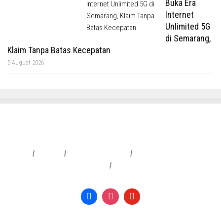
Buka Era
Internet
Unlimited 5G
di Semarang,
Klaim Tanpa Batas Kecepatan
5 August 2026
Redaksi
|
Info Iklan
|
Pedoman Media Siber
|
Penafian & Kebijakan Privasi
|