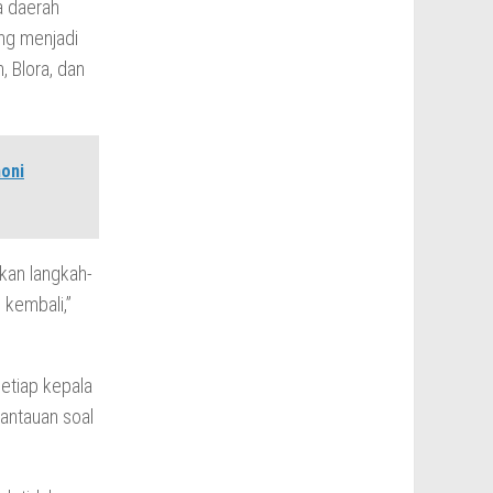
a daerah
ang menjadi
, Blora, dan
oni
ukan langkah-
 kembali,”
setiap kepala
antauan soal