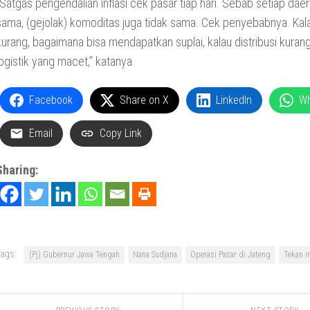
“Satgas pengendalian inflasi cek pasar tiap hari. Sebab setiap daer
sama, (gejolak) komoditas juga tidak sama. Cek penyebabnya. Kala
kurang, bagaimana bisa mendapatkan suplai, kalau distribusi kurang
logistik yang macet,” katanya.
Facebook
Share on X
LinkedIn
W
Email
Copy Link
Sharing:
ags:
(Pj) Gubernur Jawa Tengah
Nana Sudjana
Operasi Pasar di Jateng
Tekan in