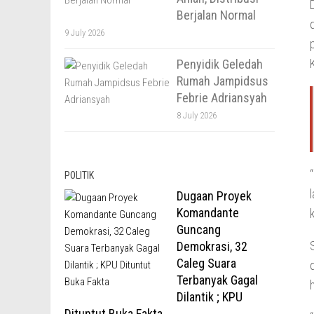
Berjalan Normal
9 July 2026
Penyidik Geledah
Rumah Jampidsus
Febrie Adriansyah
8 July 2026
POLITIK
Dugaan Proyek
Komandante
Guncang
Demokrasi, 32
Caleg Suara
Terbanyak Gagal
Dilantik ; KPU
Dituntut Buka Fakta