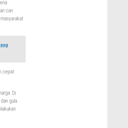
rena
an cari
i masyarakat
teng
n cepat
harga. Di
 dan gula.
ilakukan