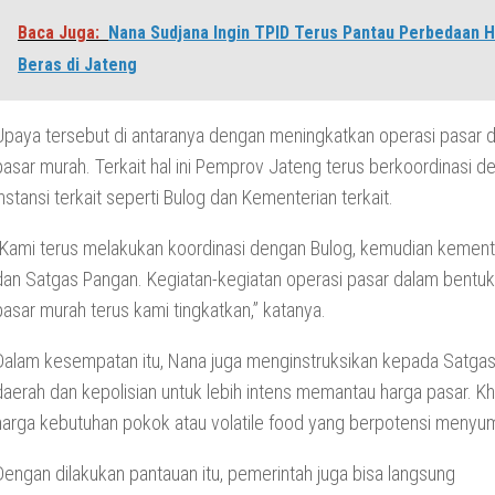
Baca Juga:
Nana Sudjana Ingin TPID Terus Pantau Perbedaan 
Beras di Jateng
Upaya tersebut di antaranya dengan meningkatkan operasi pasar 
pasar murah. Terkait hal ini Pemprov Jateng terus berkoordinasi d
instansi terkait seperti Bulog dan Kementerian terkait.
“Kami terus melakukan koordinasi dengan Bulog, kemudian kemente
dan Satgas Pangan. Kegiatan-kegiatan operasi pasar dalam bentu
pasar murah terus kami tingkatkan,” katanya.
Dalam kesempatan itu, Nana juga menginstruksikan kepada Satga
daerah dan kepolisian untuk lebih intens memantau harga pasar. K
harga kebutuhan pokok atau volatile food yang berpotensi menyumb
Dengan dilakukan pantauan itu, pemerintah juga bisa langsung