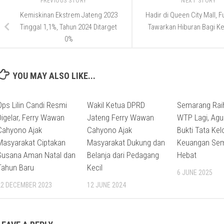
PREVIOUS STORY
NEXT STORY
Kemiskinan Ekstrem Jateng 2023
Hadir di Queen City Mall, 
Tinggal 1,1%, Tahun 2024 Ditarget
Tawarkan Hiburan Bagi Ke
0%
YOU MAY ALSO LIKE...
Ops Lilin Candi Resmi
Wakil Ketua DPRD
Semarang Raih
Digelar, Ferry Wawan
Jateng Ferry Wawan
WTP Lagi, Agus
Cahyono Ajak
Cahyono Ajak
Bukti Tata Kel
Masyarakat Ciptakan
Masyarakat Dukung dan
Keuangan Sem
Susana Aman Natal dan
Belanja dari Pedagang
Hebat
Tahun Baru
Kecil
6 JUNE 2025
22 DECEMBER 2023
12 JUNE 2024