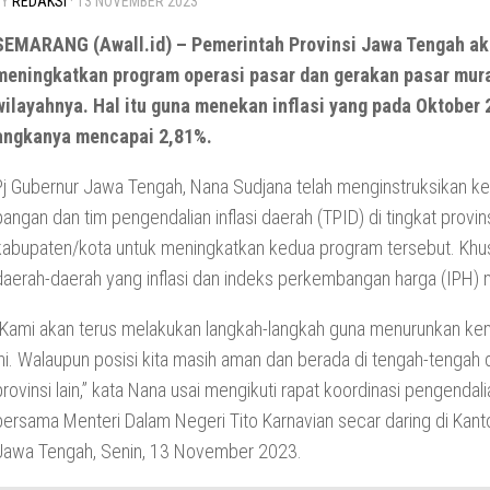
BY
REDAKSI
·
13 NOVEMBER 2023
SEMARANG (Awall.id) – Pemerintah Provinsi Jawa Tengah a
meningkatkan program operasi pasar dan gerakan pasar mura
wilayahnya. Hal itu guna menekan inflasi yang pada Oktober
angkanya mencapai 2,81%.
Pj Gubernur Jawa Tengah, Nana Sudjana telah menginstruksikan k
pangan dan tim pengendalian inflasi daerah (TPID) di tingkat provin
kabupaten/kota untuk meningkatkan kedua program tersebut. Khu
daerah-daerah yang inflasi dan indeks perkembangan harga (IPH) m
“Kami akan terus melakukan langkah-langkah guna menurunkan kemb
ini. Walaupun posisi kita masih aman dan berada di tengah-tengah
provinsi lain,” kata Nana usai mengikuti rapat koordinasi pengendalia
bersama Menteri Dalam Negeri Tito Karnavian secar daring di Kant
Jawa Tengah, Senin, 13 November 2023.