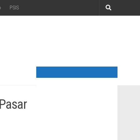
o
PSIS
 Pasar