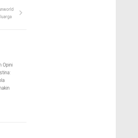
Funworld
luarga
 Opini
tina:
ola
akin