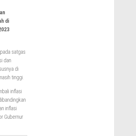
kan
h di
 2023
epada satgas
si dan
susnya di
asih tinggi.
ali inflasi
 dibandingkan
n inflasi
or Gubernur