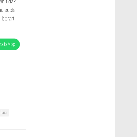
ah tidak
u suplai
 berarti
hatsApp
flasi