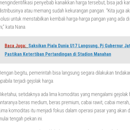
mengindentifikasi penyebab kanaikkan harga tersebut, bisa jadi ka
distribusinya atau memang sudah kekurangan pangan. “Kita juga ak
solusi untuk menstabilkan kembali harga-harga pangan yang ada d
ini,” kata Nana.
Baca Juga:
Saksikan Piala Dunia U17 Langsung, Pj Gubernur Ja
Pastikan Ketertiban Pertandingan di Stadion Manahan
Dengan begitu, pemerintah bisa langsung segara dilakukan tindaka
apabila terjadi gejolak harga.
Diketahui, setidaknya ada lima komoditas yang mengalami gejolak 
antaranya beras medium, beras premium, cabai rawit, cabai merah,
Lima komoditas itu menjadi fokus dalam operasi pasar yang akan d
mulai tengah pekan ini.