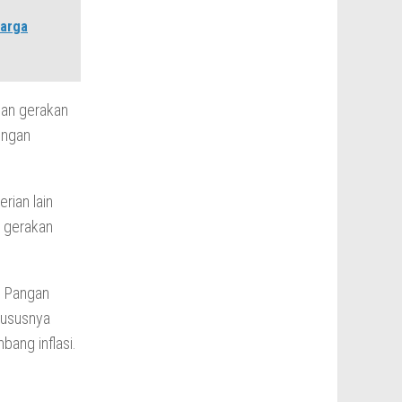
Harga
dan gerakan
engan
rian lain
k gerakan
s Pangan
hususnya
ang inflasi.