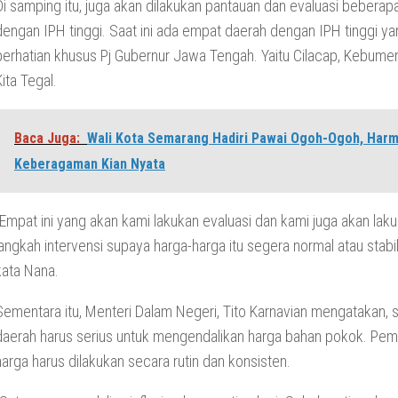
Di samping itu, juga akan dilakukan pantauan dan evaluasi beberap
dengan IPH tinggi. Saat ini ada empat daerah dengan IPH tinggi y
perhatian khusus Pj Gubernur Jawa Tengah. Yaitu Cilacap, Kebumen
Kita Tegal.
Baca Juga:
Wali Kota Semarang Hadiri Pawai Ogoh-Ogoh, Harm
Keberagaman Kian Nyata
“Empat ini yang akan kami lakukan evaluasi dan kami juga akan lak
langkah intervensi supaya harga-harga itu segera normal atau stabil
kata Nana.
Sementara itu, Menteri Dalam Negeri, Tito Karnavian mengatakan, 
daerah harus serius untuk mengendalikan harga bahan pokok. Pem
harga harus dilakukan secara rutin dan konsisten.