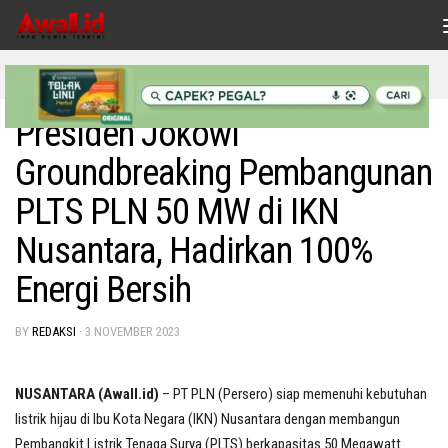
Skip to content
BISNIS
/
INDONESIAKU
Presiden Jokowi
Groundbreaking Pembangunan
PLTS PLN 50 MW di IKN
Nusantara, Hadirkan 100%
Energi Bersih
BY
REDAKSI
·
3 NOVEMBER 2023
NUSANTARA (Awall.id)
– PT PLN (Persero) siap memenuhi kebutuhan
listrik hijau di Ibu Kota Negara (IKN) Nusantara dengan membangun
Pembangkit Listrik Tenaga Surya (PLTS) berkapasitas 50 Megawatt