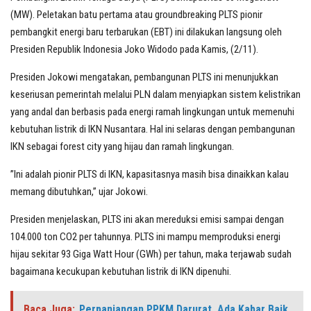
(MW). Peletakan batu pertama atau groundbreaking PLTS pionir
pembangkit energi baru terbarukan (EBT) ini dilakukan langsung oleh
Presiden Republik Indonesia Joko Widodo pada Kamis, (2/11).
Presiden Jokowi mengatakan, pembangunan PLTS ini menunjukkan
keseriusan pemerintah melalui PLN dalam menyiapkan sistem kelistrikan
yang andal dan berbasis pada energi ramah lingkungan untuk memenuhi
kebutuhan listrik di IKN Nusantara. Hal ini selaras dengan pembangunan
IKN sebagai forest city yang hijau dan ramah lingkungan.
”Ini adalah pionir PLTS di IKN, kapasitasnya masih bisa dinaikkan kalau
memang dibutuhkan,” ujar Jokowi.
Presiden menjelaskan, PLTS ini akan mereduksi emisi sampai dengan
104.000 ton CO2 per tahunnya. PLTS ini mampu memproduksi energi
hijau sekitar 93 Giga Watt Hour (GWh) per tahun, maka terjawab sudah
bagaimana kecukupan kebutuhan listrik di IKN dipenuhi.
Baca Juga:
Perpanjangan PPKM Darurat, Ada Kabar Baik