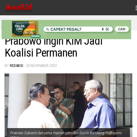
Skip to content
INDONESIAKU
/
NASIONAL
/
POLITIK
Prabowo Ingin KIM Jadi
Koalisi Permanen
BY
REDAKSI
·
20 NOVEMBER 2023
Prabowo Subianto bersama mantan presiden Susilo Bambang Yudhoyono