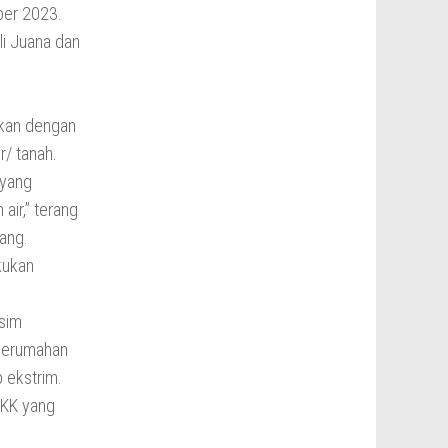
ber 2023.
i Juana dan
ukan dengan
r/ tanah.
 yang
air,” terang
lang.
kukan
usim
 perumahan
 ekstrim.
 KK yang