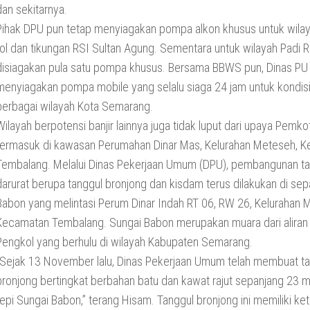
dan sekitarnya.
Pihak DPU pun tetap menyiagakan pompa alkon khusus untuk wilay
tol dan tikungan RSI Sultan Agung. Sementara untuk wilayah Padi 
disiagakan pula satu pompa khusus. Bersama BBWS pun, Dinas PU 
menyiagakan pompa mobile yang selalu siaga 24 jam untuk kondisi 
berbagai wilayah Kota Semarang.
Wilayah berpotensi banjir lainnya juga tidak luput dari upaya Pemk
termasuk di kawasan Perumahan Dinar Mas, Kelurahan Meteseh, 
Tembalang. Melalui Dinas Pekerjaan Umum (DPU), pembangunan ta
darurat berupa tanggul bronjong dan kisdam terus dilakukan di se
Babon yang melintasi Perum Dinar Indah RT 06, RW 26, Kelurahan 
Kecamatan Tembalang. Sungai Babon merupakan muara dari aliran
Pengkol yang berhulu di wilayah Kabupaten Semarang.
“Sejak 13 November lalu, Dinas Pekerjaan Umum telah membuat t
bronjong bertingkat berbahan batu dan kawat rajut sepanjang 23 
tepi Sungai Babon,” terang Hisam. Tanggul bronjong ini memiliki ket