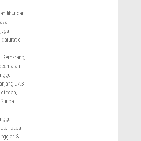
ah tikungan
Raya
juga
darurat di
ot Semarang,
Kecamatan
nggul
panjang DAS
Meteseh,
 Sungai
anggul
meter pada
inggian 3