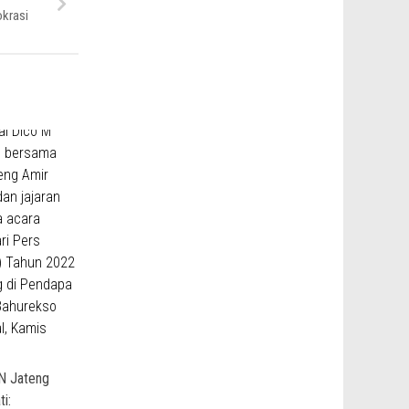
krasi
N Jateng
i: