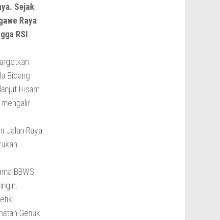
ya. Sejak
igawe Raya
ngga RSI
targetkan
la Bidang
lanjut Hisam
 mengalir
an Jalan Raya
rukan
ersama BBWS
ingin.
etik
amatan Genuk