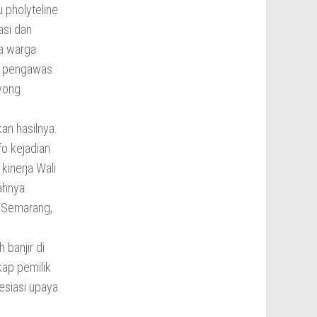
 pholyteline
asi dan
a warga
a pengawas
oyong
an hasilnya.
fo kejadian
kinerja Wali
ahnya.
a Semarang,
banjir di
kap pemilik
esiasi upaya