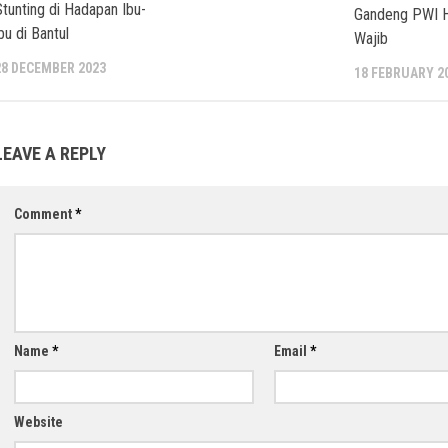
Stunting di Hadapan Ibu-
Gandeng PWI 
bu di Bantul
Wajib
28 DECEMBER 2023
18 FEBRUARY 2
LEAVE A REPLY
Comment
*
Name
*
Email
*
Website