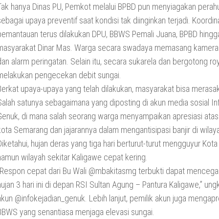
Tak hanya Dinas PU, Pemkot melalui BPBD pun menyiagakan perahu
sebagai upaya preventif saat kondisi tak diinginkan terjadi. Koordin
pemantauan terus dilakukan DPU, BBWS Pemali Juana, BPBD hingg
masyarakat Dinar Mas. Warga secara swadaya memasang kamer
dan alarm peringatan. Selain itu, secara sukarela dan bergotong r
melakukan pengecekan debit sungai.
Berkat upaya-upaya yang telah dilakukan, masyarakat bisa merasak
Salah satunya sebagaimana yang diposting di akun media sosial In
Genuk, di mana salah seorang warga menyampaikan apresiasi atas 
kota Semarang dan jajarannya dalam mengantisipasi banjir di wilay
Diketahui, hujan deras yang tiga hari berturut-turut mengguyur Kot
namun wilayah sekitar Kaligawe cepat kering.
“Respon cepat dari Bu Wali @mbakitasmg terbukti dapat mencegah 
hujan 3 hari ini di depan RSI Sultan Agung – Pantura Kaligawe,” ung
akun @infokejadian_genuk. Lebih lanjut, pemilik akun juga mengapr
BBWS yang senantiasa menjaga elevasi sungai.