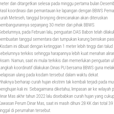
meter dan ditargetkan selesai pada minggu pertama bulan Desem
Hasil koordinasi dan pemantauan ke lapangan dengan BBWS Pemal
Lurah Meteseh, tanggul bronjong direncanakan akan diteruskan
pembangunannya sepanjang 30 meter dari pihak BBWS.
Sebelumnya, pada Februari lalu, penguatan DAS Babon telah dilak
pembuatan tanggul sementara dari tumpukan karung berisikan pasi
“Kisdam ini dibuat dengan ketinggian 1 meter lebih tinggi dari talud
sebelumnya terkikis sehingga harapannya lebih kuat menahan aliran 
Hisam. Namun, saat ini mulai terkikis dan memerlukan penguatan u
Langkah koordinatif dilakukan Dinas PU bersama BBWS guna mela
pelapisan ulang pada kisdam tersebut dalam waktu dekat.
Pihaknya berharap curah hujan ekstrim tak kembali terjadi pada m
penghujan kali ini. Sebagaimana diketahui, limpasan air ke wilayah
Dinar Mas akhir tahun 2022 lalu disebabkan curah hujan yang cukup
Kawasan Perum Dinar Mas, saat ini masih dihuni 28 KK dari total 39
tinggal di perumahan tersebut.