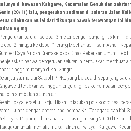
satunya di kawasan Kaligawe, Kecamatan Genuk dan sekitarn
Senin (20/11) lalu, pengerukan sedimen di saluran Jalan Kal
terus dilakukan mulai dari tikungan bawah terowongan tol hi
Sultan Agung.
“Pengerukan saluran selebar 3 meter dengan panjang 1.5 km ini di
selesai 2 minggu ke depan,” terang Mochamad Hisam Ashari, Kepa
Sumber Daya Air dan Drainase pada Dinas Pekerjaan Umum. Lebih 
menjelaskan bahwa pengerukan saluran ini tentu akan membuat air
lancar hingga muaranya di Kali Sringin.
Selanjutnya, melalui Satpol PP, PKL yang berada di sepanjang salur
Kaligawe ditertibkan sehingga mengurangi resiko hambatan penge
maupun sumbatan saluran air.
Selain upaya tersebut, lanjut Hisam, dilakukan pola koordinasi b
Pemali Juana dengan optimalisasi pompa Kali Tenggang dan Kali Sr
Sebanyak 11 pompa berkapasitas masing-masing 2.000 liter per d
disiagakan untuk memaksimalkan aliran air wilayah Kaligawe, Kec