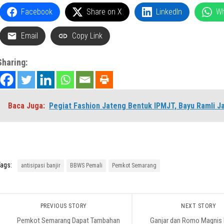
Facebook
Share on X
LinkedIn
W
Email
Copy Link
Sharing:
Baca Juga:
Pegiat Fashion Jateng Bentuk IPMJT, Bayu Ramli J
ags:
antisipasi banjir
BBWS Pemali
Pemkot Semarang
PREVIOUS STORY
NEXT STORY
Pemkot Semarang Dapat Tambahan
Ganjar dan Romo Magnis