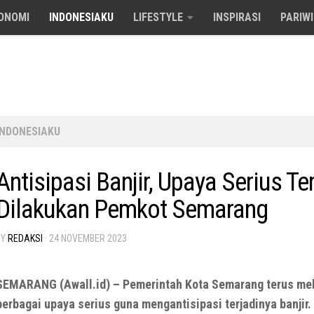
ONOMI
INDONESIAKU
LIFESTYLE
INSPIRASI
PARIW
INDONESIAKU
Antisipasi Banjir, Upaya Serius Te
Dilakukan Pemkot Semarang
BY
REDAKSI
·
24 NOVEMBER 2023
SEMARANG (Awall.id) – Pemerintah Kota Semarang terus me
berbagai upaya serius guna mengantisipasi terjadinya banjir.