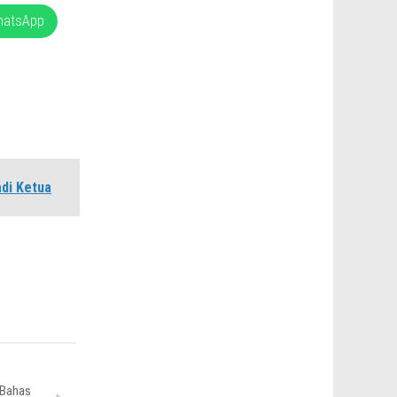
hatsApp
adi Ketua
 Bahas