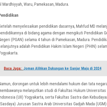
al Mardhiyyah, Waru, Pamekasan, Madura.
Pendidikan
Setelah menyelesaikan pendidikan dasarnya, Mahfud MD melan
pendidikannya di bidang agama dengan mengikuti Pendidikan 
Negeri (PGAN) selama 4 tahun di Pamekasan, Madura. Pendidik
selanjutnya adalah Pendidikan Hakim Islam Negeri (PHIN) selam
Yogyakarta.
Baca Juga:
Joman Alihkan Dukungan ke Ganjar Maju di 2024
Namun, dorongan untuk lebih mendalami hukum dan tata negar
membawanya melanjutkan studi di Fakultas Hukum Universitas 
Indonesia (UII) Yogyakarta, serta Fakultas Sastra dan Kebudaya
(Sasdaya) Jurusan Sastra Arab Universitas Gadjah Mada (UGM)