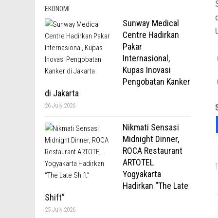
EKONOMI
Sunway Medical
Centre Hadirkan
Pakar
Internasional,
Kupas Inovasi
Pengobatan Kanker
di Jakarta
26 July 2026
Nikmati Sensasi
Midnight Dinner,
ROCA Restaurant
ARTOTEL
T
Yogyakarta
Hadirkan “The Late
Shift”
25 July 2026