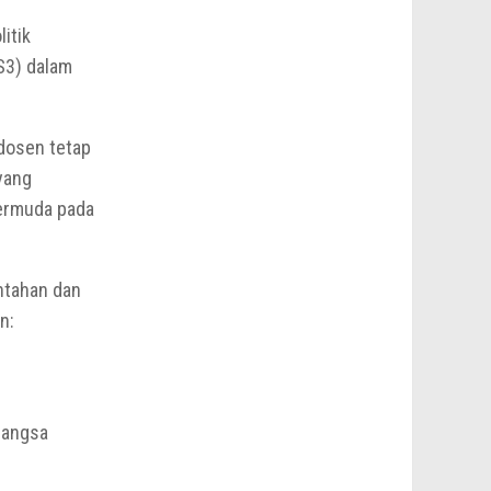
itik
(S3) dalam
dosen tetap
yang
termuda pada
ntahan dan
n:
Bangsa