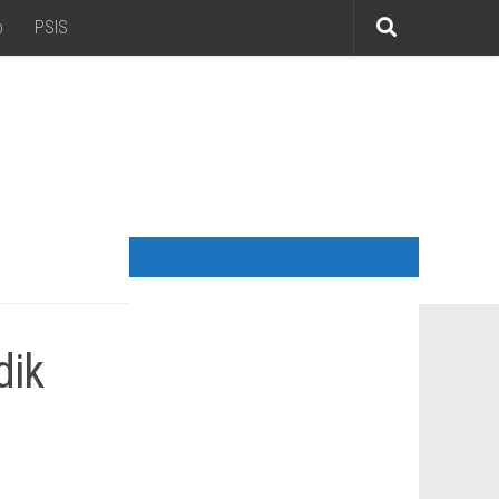
o
PSIS
dik