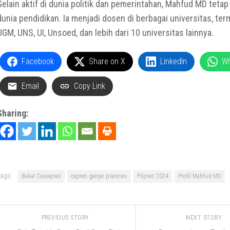
Selain aktif di dunia politik dan pemerintahan, Mahfud MD tetap
dunia pendidikan. Ia menjadi dosen di berbagai universitas, ter
UGM, UNS, UI, Unsoed, dan lebih dari 10 universitas lainnya.
Facebook
Share on X
LinkedIn
W
Email
Copy Link
Sharing:
ags:
Bakal Cawapres
capres ganjar pranowo
Pilpres 2024
Profil Mahfud MD
PREVIOUS STORY
NEXT STORY