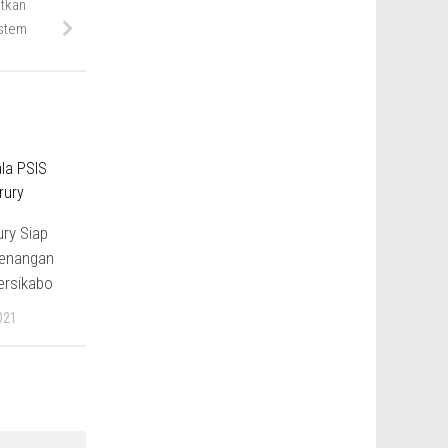
tkan
istem
ry Siap
enangan
ersikabo
021