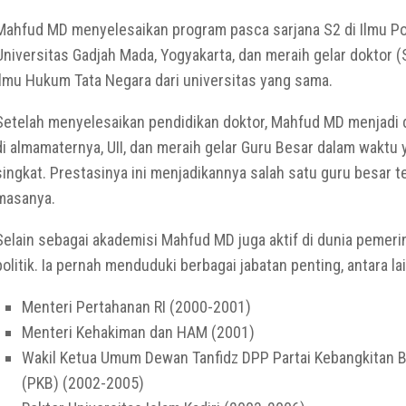
Mahfud MD menyelesaikan program pasca sarjana S2 di Ilmu Pol
Universitas Gadjah Mada, Yogyakarta, dan meraih gelar doktor 
Ilmu Hukum Tata Negara dari universitas yang sama.
Setelah menyelesaikan pendidikan doktor, Mahfud MD menjadi 
di almamaternya, UII, dan meraih gelar Guru Besar dalam waktu 
singkat. Prestasinya ini menjadikannya salah satu guru besar 
masanya.
Selain sebagai akademisi Mahfud MD juga aktif di dunia pemeri
politik. Ia pernah menduduki berbagai jabatan penting, antara lai
Menteri Pertahanan RI (2000-2001)
Menteri Kehakiman dan HAM (2001)
Wakil Ketua Umum Dewan Tanfidz DPP Partai Kebangkitan 
(PKB) (2002-2005)