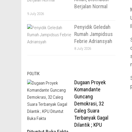
Berjalan Normal
9 July 2026
Penyidik Geledah
Rumah Jampidsus
Febrie Adriansyah
8 July 2026
POLITIK
Dugaan Proyek
Komandante
Guncang
Demokrasi, 32
Caleg Suara
Terbanyak Gagal
Dilantik ; KPU
Dituntut Buka Fakta