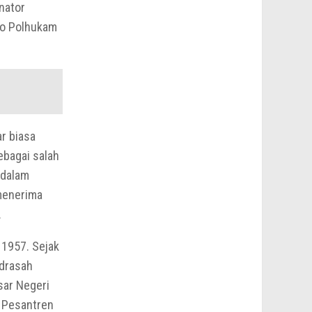
nator
ko Polhukam
ar biasa
ebagai salah
 dalam
 menerima
.
 1957. Sejak
adrasah
sar Negeri
k Pesantren