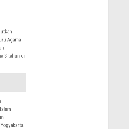
jutkan
Guru Agama
an
a 3 tahun di
a
Islam
an
 Yogyakarta.