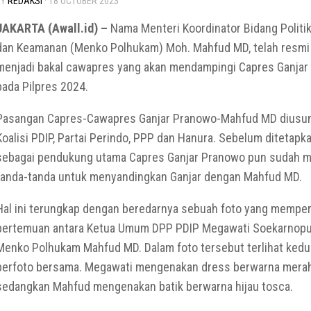
BY
REDAKSI
·
18 OCTOBER 2023
JAKARTA (Awall.id) –
Nama Menteri Koordinator Bidang Politi
dan Keamanan (Menko Polhukam) Moh. Mahfud MD, telah resmi 
menjadi bakal cawapres yang akan mendampingi Capres Ganja
pada Pilpres 2024.
Pasangan Capres-Cawapres Ganjar Pranowo-Mahfud MD diusun
Koalisi PDIP, Partai Perindo, PPP dan Hanura. Sebelum ditetapk
sebagai pendukung utama Capres Ganjar Pranowo pun sudah 
tanda-tanda untuk menyandingkan Ganjar dengan Mahfud MD.
Hal ini terungkap dengan beredarnya sebuah foto yang memper
pertemuan antara Ketua Umum DPP PDIP Megawati Soekarnopu
Menko Polhukam Mahfud MD. Dalam foto tersebut terlihat ked
berfoto bersama. Megawati mengenakan dress berwarna mera
sedangkan Mahfud mengenakan batik berwarna hijau tosca.