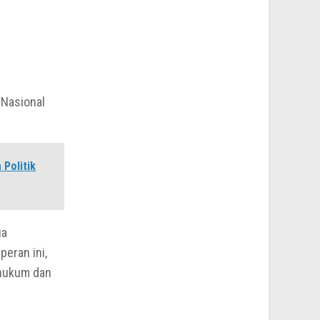
 Nasional
Politik
ua
eran ini,
hukum dan