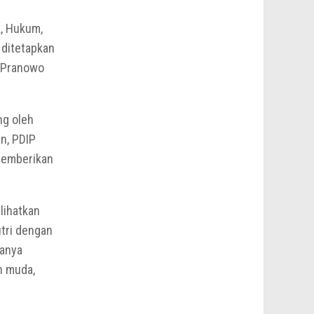
k, Hukum,
ditetapkan
r Pranowo
g oleh
an, PDIP
memberikan
lihatkan
tri dengan
uanya
h muda,