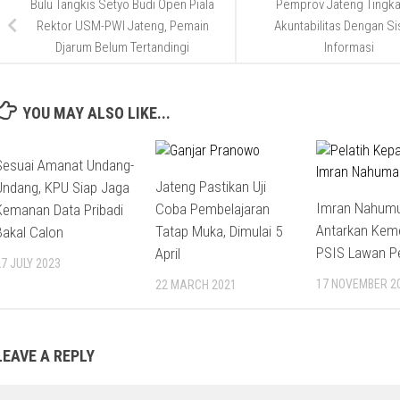
Bulu Tangkis Setyo Budi Open Piala
Pemprov Jateng Tingka
Rektor USM-PWI Jateng, Pemain
Akuntabilitas Dengan S
Djarum Belum Tertandingi
Informasi
YOU MAY ALSO LIKE...
Sesuai Amanat Undang-
Jateng Pastikan Uji
Undang, KPU Siap Jaga
Imran Nahumu
Coba Pembelajaran
Kemanan Data Pribadi
Antarkan Kem
Tatap Muka, Dimulai 5
Bakal Calon
PSIS Lawan P
April
27 JULY 2023
17 NOVEMBER 2
22 MARCH 2021
LEAVE A REPLY