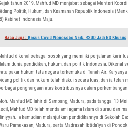
Sejak tahun 2019, Mahfud MD menjabat sebagai Menteri Koordi
Bidang Politik, Hukum, dan Keamanan Republik Indonesia (Men
RI) Kabinet Indonesia Maju.
Baca Juga:
Kasus Covid Wonosobo Naik, RSUD Jadi RS Khusus
Mahfud dikenal sebagai sosok yang memiliki perjalanan karir lu
dalam dunia pendidikan, hukum, dan politik Indonesia. Dikenal s
satu pakar hukum tata negara terkemuka di Tanah Air. Karyanya
bidang politik dan hukum telah diakui secara luas, dan ia telah
berbagai penghargaan atas kontribusinya dalam perkembangan
Moh. Mahfud MD lahir di Sampang, Madura, pada tanggal 13 Mei
kecil, Mahfud MD telah mendalami agama Islam di surau dan m
diniyyah. Ia kemudian melanjutkan pendidikannya di Sekolah Da
Waru Pamekasan, Madura, serta Madrasah Ibtida’iyah di Pondo