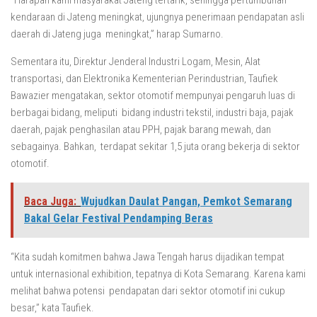
“Harapan kami masyarakat Jateng tertarik, sehingga pertumbuhan
kendaraan di Jateng meningkat, ujungnya penerimaan pendapatan asli
daerah di Jateng juga meningkat,” harap Sumarno.
Sementara itu, Direktur Jenderal Industri Logam, Mesin, Alat
transportasi, dan Elektronika Kementerian Perindustrian, Taufiek
Bawazier mengatakan, sektor otomotif mempunyai pengaruh luas di
berbagai bidang, meliputi bidang industri tekstil, industri baja, pajak
daerah, pajak penghasilan atau PPH, pajak barang mewah, dan
sebagainya. Bahkan, terdapat sekitar 1,5 juta orang bekerja di sektor
otomotif.
Baca Juga:
Wujudkan Daulat Pangan, Pemkot Semarang
Bakal Gelar Festival Pendamping Beras
“Kita sudah komitmen bahwa Jawa Tengah harus dijadikan tempat
untuk internasional exhibition, tepatnya di Kota Semarang. Karena kami
melihat bahwa potensi pendapatan dari sektor otomotif ini cukup
besar,” kata Taufiek.