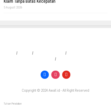
Klaim Tanpa Batas Kecepatan
5 August 2026
Redaksi
|
Info Iklan
|
Pedoman Media Siber
|
Penafian & Kebijakan Privasi
|
Copyright © 2024 Awall.id - All Right Reserved
Tulisan Peradaban