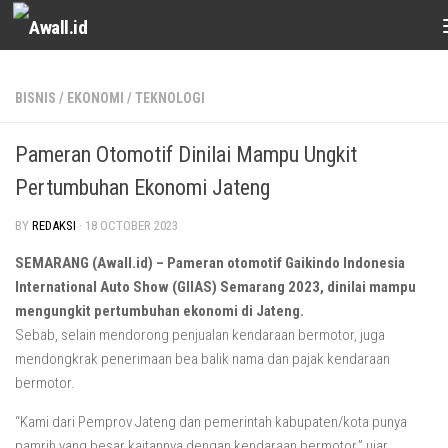
Skip to content
BISNIS
/
EKONOMI
/
TEKNOLOGI
Pameran Otomotif Dinilai Mampu Ungkit
Pertumbuhan Ekonomi Jateng
BY
REDAKSI
·
18 OCTOBER 2023
SEMARANG (Awall.id) – Pameran otomotif Gaikindo Indonesia
International Auto Show (GIIAS) Semarang 2023, dinilai mampu
mengungkit pertumbuhan ekonomi di Jateng.
Sebab, selain mendorong penjualan kendaraan bermotor, juga
mendongkrak penerimaan bea balik nama dan pajak kendaraan
bermotor.
“Kami dari Pemprov Jateng dan pemerintah kabupaten/kota punya
pamrih yang besar kaitannya dengan kendaraan bermotor,” ujar