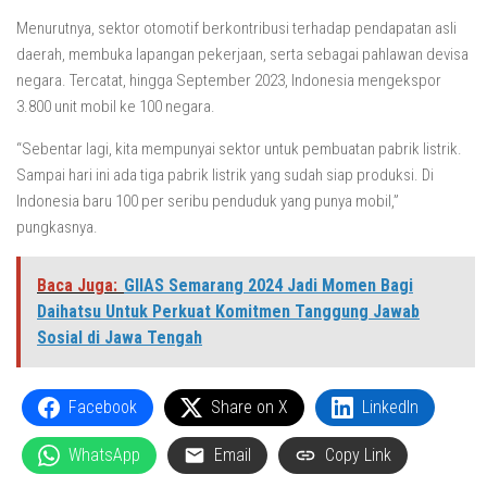
Menurutnya, sektor otomotif berkontribusi terhadap pendapatan asli
daerah, membuka lapangan pekerjaan, serta sebagai pahlawan devisa
negara. Tercatat, hingga September 2023, Indonesia mengekspor
3.800 unit mobil ke 100 negara.
“Sebentar lagi, kita mempunyai sektor untuk pembuatan pabrik listrik.
Sampai hari ini ada tiga pabrik listrik yang sudah siap produksi. Di
Indonesia baru 100 per seribu penduduk yang punya mobil,”
pungkasnya.
Baca Juga:
GIIAS Semarang 2024 Jadi Momen Bagi
Daihatsu Untuk Perkuat Komitmen Tanggung Jawab
Sosial di Jawa Tengah
Facebook
Share on X
LinkedIn
WhatsApp
Email
Copy Link