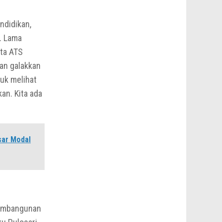
ndidikan,
. Lama
ita ATS
kan galakkan
uk melihat
an. Kita ada
sar Modal
pembangunan