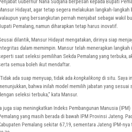
Penjabat Gubernur Nana Sudjana berpesan kepada Bupati Pem
Mansur Hidayat, agar tetap segera melakukan langkah-langkah 
walaupun yang bersangkutan pernah menjabat sebagai wakil bup
Bupati Pemalang, namun diharapkan tetap harus inovatif.
Seusai dilantik, Mansur Hidayat mengatakan, dirinya siap menja
integritas dalam memimpin. Mansur telah menerapkan langkah i
seperti saat seleksi pemilihan Sekda Pemalang yang terbuka, a
serta semua boleh ikut mendaftar.
“Tidak ada suap menyuap, tidak ada
kongkalikong
di situ. Saya i
menunjukkan, bahwa inilah model memilih jabatan yang sesuai 
dengan seleksi terbuka,” kata Mansur.
Ia juga siap meningkatkan Indeks Pembangunan Manusia (IPM)
Pemalang yang masih berada di bawah IPM Provinsi Jateng. Pa
Kabupaten Pemalang sekitar 67,19, sementara Jateng IPM-nya 