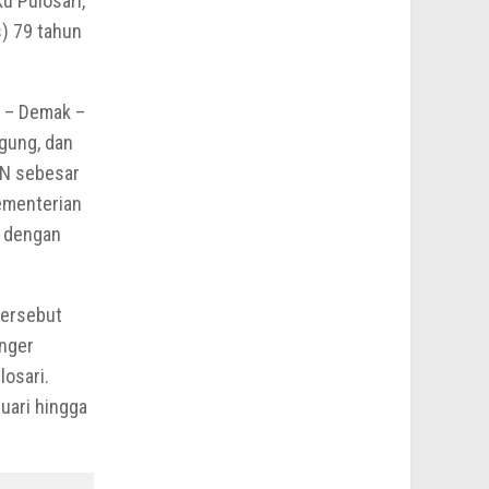
ku Pulosari,
) 79 tahun
 – Demak –
gung, dan
BN sebesar
ementerian
a dengan
tersebut
enger
losari.
uari hingga