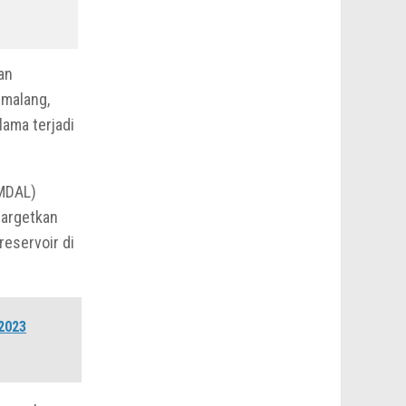
an
emalang,
lama terjadi
AMDAL)
nargetkan
reservoir di
2023