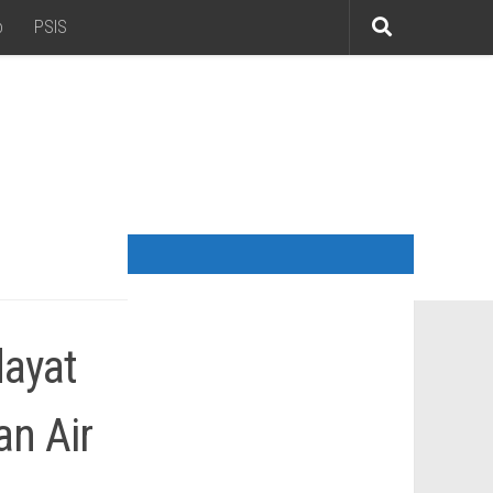
o
PSIS
dayat
n Air