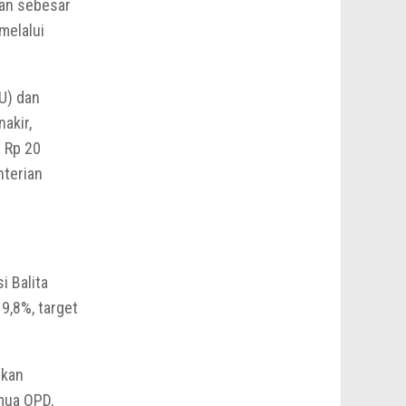
an sebesar
melalui
U) dan
akir,
n Rp 20
nterian
i Balita
9,8%, target
nkan
mua OPD,