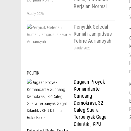
Berjalan Normal
9 July 2026
Penyidik Geledah
Rumah Jampidsus
Febrie Adriansyah
8 July 2026
POLITIK
Dugaan Proyek
Komandante
Guncang
Demokrasi, 32
Caleg Suara
Terbanyak Gagal
Dilantik ; KPU
Dituntut Buka Fakta