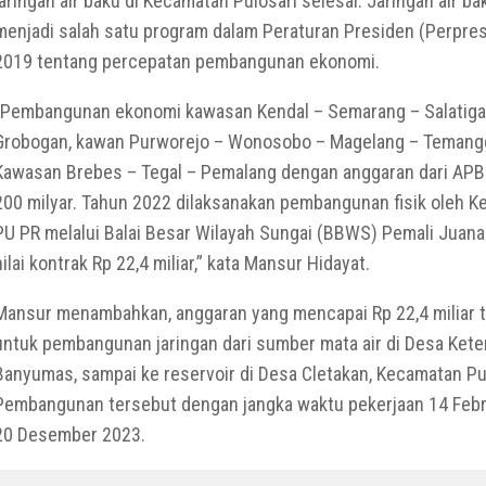
jaringan air baku di Kecamatan Pulosari selesai. Jaringan air ba
menjadi salah satu program dalam Peraturan Presiden (Perpres
2019 tentang percepatan pembangunan ekonomi.
“Pembangunan ekonomi kawasan Kendal – Semarang – Salatiga
Grobogan, kawan Purworejo – Wonosobo – Magelang – Temang
Kawasan Brebes – Tegal – Pemalang dengan anggaran dari AP
200 milyar. Tahun 2022 dilaksanakan pembangunan fisik oleh K
PU PR melalui Balai Besar Wilayah Sungai (BBWS) Pemali Juan
nilai kontrak Rp 22,4 miliar,” kata Mansur Hidayat.
Mansur menambahkan, anggaran yang mencapai Rp 22,4 miliar 
untuk pembangunan jaringan dari sumber mata air di Desa Ket
Banyumas, sampai ke reservoir di Desa Cletakan, Kecamatan Pu
Pembangunan tersebut dengan jangka waktu pekerjaan 14 Febr
20 Desember 2023.