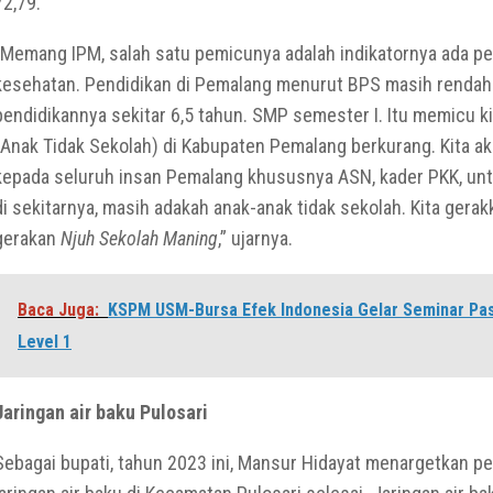
72,79.
“Memang IPM, salah satu pemicunya adalah indikatornya ada pe
kesehatan. Pendidikan di Pemalang menurut BPS masih rendah
pendidikannya sekitar 6,5 tahun. SMP semester I. Itu memicu k
(Anak Tidak Sekolah) di Kabupaten Pemalang berkurang. Kita a
kepada seluruh insan Pemalang khususnya ASN, kader PKK, unt
di sekitarnya, masih adakah anak-anak tidak sekolah. Kita gerakk
gerakan
Njuh Sekolah Maning
,” ujarnya.
Baca Juga:
KSPM USM-Bursa Efek Indonesia Gelar Seminar Pa
Level 1
Jaringan air baku Pulosari
Sebagai bupati, tahun 2023 ini, Mansur Hidayat menargetkan 