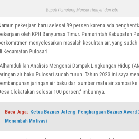
Bupati Pemalang Mansur Hidayat dan Istri
Namun pekerjaan baru selesai 89 persen karena ada penghenti
pekerjaan oleh KPH Banyumas Timur. Pemerintah Kabupaten P
berkomitmen menyelesaikan masalah kesulitan air, yang sudah 
di Kecamatan Pulosari.
“Alhamdulillah Analisis Mengenai Dampak Lingkungan Hidup (
jaringan air baku Pulosari sudah turun. Tahun 2023 ini saya me
pembangunan jaringan air baku dari sumber mata air sampai ke 
Desa Clekatakan selesai 100 persen,” imbuhnya.
Baca Juga:
Ketua Baznas Jateng: Penghargaan Baznas Award 
Menambah Motivasi