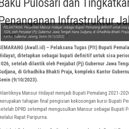
Baku Pulosari dan Tingkatka
Penanganan Infrastruktur Ja
PELANTIKAN. Pelantikan Mansur Hidayat sebagai Bupati Pemalang definitif untuk sisa 
1026, oleh Penjabat (Pj) Gubernur Jawa Tengah Nana Sudjana, di Grhadhika Bhakti Praja
BY
REDAKSI
· PUBLISHED
18 OCTOBER 2023
Kantor Gubernur Jateng, Senin (9/10/2023)
SEMARANG (Awall.id) – Pelaksana Tugas (Plt) Bupati Pemal
Hidayat, ditetapkan sebagai bupati definitif untuk sisa perio
1026, setelah dilantik oleh Penjabat (Pj) Gubernur Jawa Ten
Sudjana, di Grhadhika Bhakti Praja, kompleks Kantor Gubernu
Senin (9/10/2023).
Dilantiknya Mansur Hidayat menjadi Bupati Pemalang 2021-202
merupakan tahapan final pengisian kekosongan kursi Bupati Pe
setelah DPRD setempat mengusulkan Mansur sebagai Bupati 
melalui Rapat Paripurna.