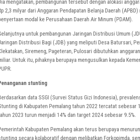
Dia mengatakan, pembangunan tersebut dengan alokasi anggar
Rp 2,3 milyar dari Anggaran Pendapatan Belanja Daerah (APBD) 
penyertaan modal ke Perusahaan Daerah Air Minum (PDAM).
Selanjutnya untuk pembangunan Jaringan Distribusi Umum (JD
Jaringan Distribusi Bagi (JDB) yang meliputi Desa Batursari, Pen
Clekatakan, Siremeng, Pageteran, Pulosari dibutuhkan anggara
miliar. Untuk itu, pihaknya berupaya mengusulkan kepada Keme
PUPR.
Penanganan stunting
Berdasarkan data SSGI (Survei Status Gizi Indonesia), prevalens
Stunting di Kabupaten Pemalang tahun 2022 tercatat sebesar 1
tahun 2023 turun menjadi 14% dan target 2024 sebesar 9.5%.
Pemerintah Kabupaten Pemalang akan terus berupaya menuru
stunting secara kolaboratif dengan melibatkan Forkopimda, se