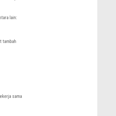
tara lain:
et tambah
bekerja sama