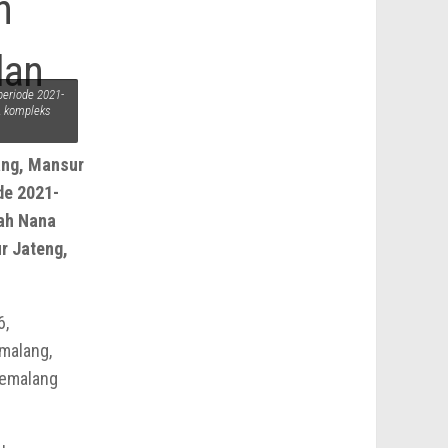
n
lan
periode 2021-
, kompleks
ang, Mansur
de 2021-
gah Nana
r Jateng,
6,
malang,
Pemalang