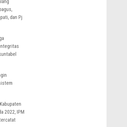
alang
bagus,
ati, dan Pj
ga
ntegritas
kuntabel
ngin
sistem
 Kabupaten
da 2022, IPM
tercatat