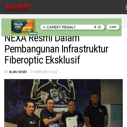
Skip to content
INDONESIAKU
/
TEKNOLOGI
NEXA Resmi Dalam
Pembangunan Infrastruktur
Fiberoptic Eksklusif
BY
ALAN HENRI
·
13 FEBRUARY 2023