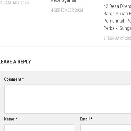
10 JANUARY 2024
42 Desa Dire
4 SEPTEMBER 2024
Banjir, Bupati 
Pemerintah P
Perbaiki Sung
9 FEBRUARY 202
LEAVE A REPLY
Comment
*
Name
*
Email
*