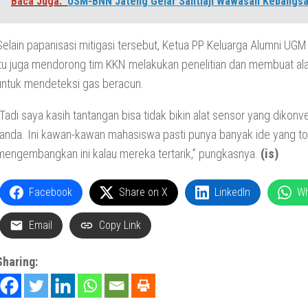
Baca Juga:
USM-BNN Jateng Gelar Santiaji Wawasan Kebangs
Selain papanisasi mitigasi tersebut, Ketua PP Keluarga Alumni UG
itu juga mendorong tim KKN melakukan penelitian dan membuat al
untuk mendeteksi gas beracun.
“Tadi saya kasih tantangan bisa tidak bikin alat sensor yang dikonv
tanda. Ini kawan-kawan mahasiswa pasti punya banyak ide yang to
mengembangkan ini kalau mereka tertarik,” pungkasnya.
(is)
Facebook
Share on X
LinkedIn
W
Email
Copy Link
Sharing: