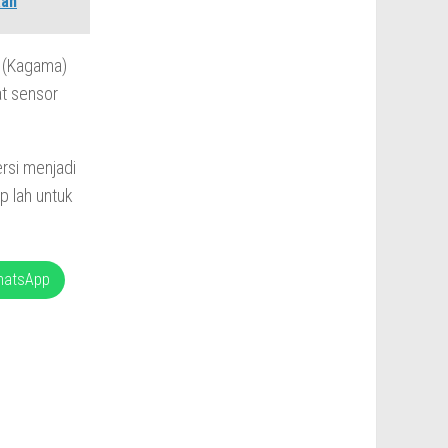
aan
M (Kagama)
at sensor
ersi menjadi
p lah untuk
hatsApp