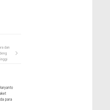
ara dan
deng
inggi