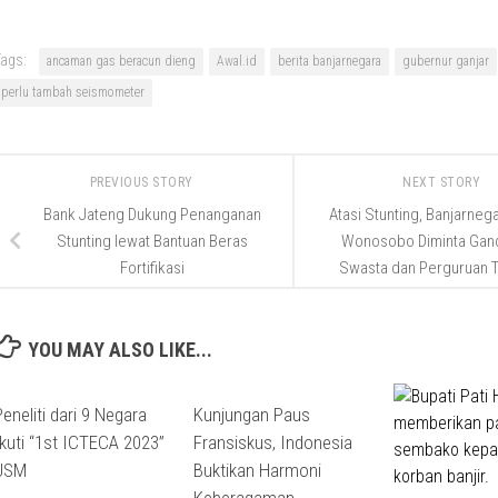
ags:
ancaman gas beracun dieng
Awal.id
berita banjarnegara
gubernur ganjar
perlu tambah seismometer
PREVIOUS STORY
NEXT STORY
Bank Jateng Dukung Penanganan
Atasi Stunting, Banjarneg
Stunting lewat Bantuan Beras
Wonosobo Diminta Gan
Fortifikasi
Swasta dan Perguruan T
YOU MAY ALSO LIKE...
Peneliti dari 9 Negara
Kunjungan Paus
Ikuti “1st ICTECA 2023”
Fransiskus, Indonesia
USM
Buktikan Harmoni
Keberagaman