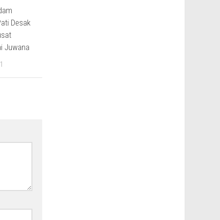
ndam
Pati Desak
usat
ai Juwana
1