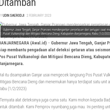
Ditambah
BY
UDIN SAERODJI
·
2 FEBRUARY 2023
Gubernur Jawa Tengah, Ganjar Pranowo mendengarkan penjelasan dari petugas saat m
Pusat Vulkanologi dan Mitigasi Bencana Dieng, Kabupaten Banjarnegara, Rabu (1/2/202
BANJARNEGARA (Awal.id)
–
Gubernur Jawa Tengah, Ganjar P
siap membantu pengadaan alat deteksi getaran atau seismo
Pos Pusat Vulkanologi dan Mitigasi Bencana Dieng, Kabupat
Banjarnegara.
Hal itu disampaikan Ganjar usai mengecek langsung Pos Pusat Vul
Mitigasi Bencana Dieng dan menemukan hanya terdapat satu unit al
Rabu (1/2/2023).
“Ternyata alat deteksinya juga cuma satu. Kami mohon kepada Ba
untuk ditambah. Kami Pemprov nyumbang juga mau. Ini penting un