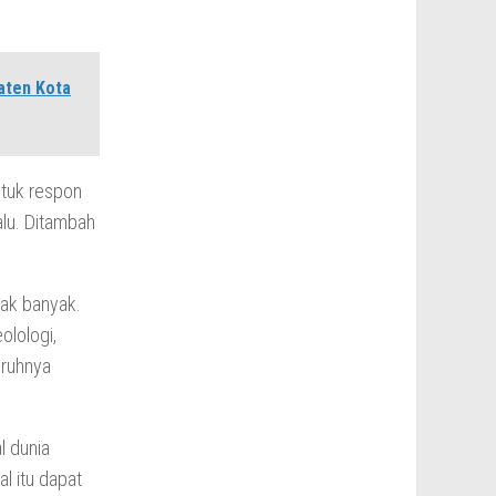
aten Kota
ntuk respon
alu. Ditambah
gak banyak.
olologi,
uruhnya
l dunia
l itu dapat