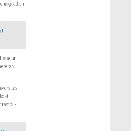
 meningkatkan
at
 beracun.
 meteran.
iversitas
libat
t rambu-