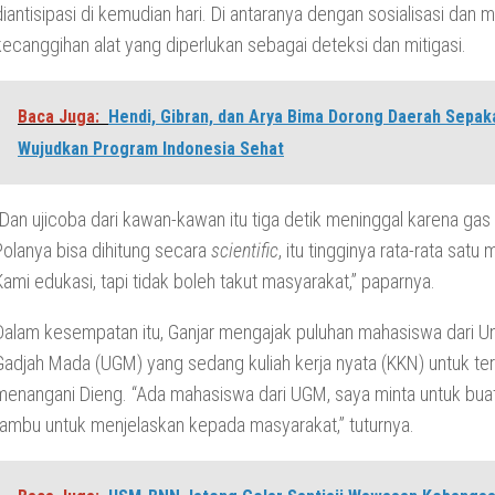
diantisipasi di kemudian hari. Di antaranya dengan sosialisasi dan
kecanggihan alat yang diperlukan sebagai deteksi dan mitigasi.
Baca Juga:
Hendi, Gibran, dan Arya Bima Dorong Daerah Sepak
Wujudkan Program Indonesia Sehat
“Dan ujicoba dari kawan-kawan itu tiga detik meninggal karena gas
Polanya bisa dihitung secara
scientific
, itu tingginya rata-rata satu
Kami edukasi, tapi tidak boleh takut masyarakat,” paparnya.
Dalam kesempatan itu, Ganjar mengajak puluhan mahasiswa dari Un
Gadjah Mada (UGM) yang sedang kuliah kerja nyata (KKN) untuk ter
menangani Dieng. “Ada mahasiswa dari UGM, saya minta untuk bua
rambu untuk menjelaskan kepada masyarakat,” tuturnya.