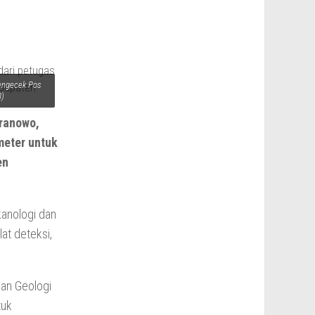
engecek Pos
3)
ranowo,
meter untuk
en
kanologi dan
at deteksi,
dan Geologi
tuk