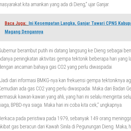
masyarakat kita amankan yang ada di Dieng,” ujar Ganjar.
Baca Juga:
Ini Kesempatan Langka, Ganjar Tawari CPNS Kabup
Magang Dengannya
Gubernur berambut putih ini datang langsung ke Dieng sebagai be
adanya peningkatan aktivitas gempa tektonik beberapa hari yang l
dengan ancaman bahaya gas CO2 yang perlu diwaspadai.
“Jadi dari informasi BMKG-nya kan frekuensi gempa tektoniknya a
Kemudian ada gas CO2 yang perlu diwaspadai. Maka dari Badan Ge
termasuk kawan-kawan yang ahli, yang hari ini selalu mengintai sel
siaga, BPBD-nya siaga. Maka hari ini coba kita cek,” ungkapnya.
Berkaca pada peristiwa pada 1979, sebanyak 149 orang meningga
akibat gas beracun dari Kawah Sinila di Pegunungan Dieng. Maka, ha