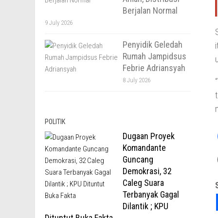
Berjalan Normal
9 July 2026
Penyidik Geledah
Rumah Jampidsus
Febrie Adriansyah
8 July 2026
POLITIK
Dugaan Proyek
Komandante
Guncang
Demokrasi, 32
Caleg Suara
Terbanyak Gagal
Dilantik ; KPU
Dituntut Buka Fakta