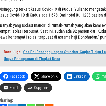
Disinggung terkait kasus Covid-19 di Kudus, Yulianto mengatak
kasus Covid-19 di Kudus ada 1.678. Dari total itu, 1238 pasien di
“Banyak yang isolasi mandiri di rumah-rumah yang akan kami ev
tempat isolasi terpusat. Saat ini, sudah ada 92 pasien dari Kudu
bawa ke tempat isolasi terpusat di asrama haji Donohudan,” pu
Baca Juga:
Gas Pol Penanggulangan Stunting, Ganjar Tinjau L
Upaya Penanganan di Tingkat Desa
Facebook
Share on X
LinkedIn
W
Email
Copy Link
Sharing: