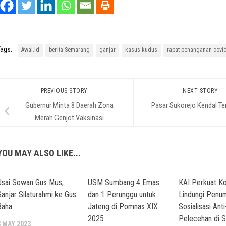
ags:
Awal.id
berita Semarang
ganjar
kasus kudus
rapat penanganan covi
PREVIOUS STORY
NEXT STORY
Gubernur Minta 8 Daerah Zona
Pasar Sukorejo Kendal Te
Merah Genjot Vaksinasi
YOU MAY ALSO LIKE...
Usai Sowan Gus Mus,
USM Sumbang 4 Emas
KAI Perkuat K
Ganjar Silaturahmi ke Gus
dan 1 Perunggu untuk
Lindungi Penu
Baha
Jateng di Pomnas XIX
Sosialisasi Anti
2025
Pelecehan di S
3 MAY 2023