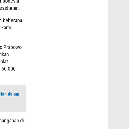
Indonesia
kesehatan.
an beberapa
a kami
nto Prabowo
imkan
alat
a 60.000
lan dalam
nanganan di