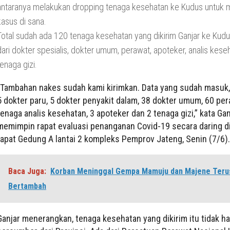
antaranya melakukan dropping tenaga kesehatan ke Kudus untuk
kasus di sana.
Total sudah ada 120 tenaga kesehatan yang dikirim Ganjar ke Kudus
dari dokter spesialis, dokter umum, perawat, apoteker, analis kese
tenaga gizi.
“Tambahan nakes sudah kami kirimkan. Data yang sudah masuk,
5 dokter paru, 5 dokter penyakit dalam, 38 dokter umum, 60 per
tenaga analis kesehatan, 3 apoteker dan 2 tenaga gizi,” kata Gan
memimpin rapat evaluasi penanganan Covid-19 secara daring d
rapat Gedung A lantai 2 kompleks Pemprov Jateng, Senin (7/6).
Baca Juga:
Korban Meninggal Gempa Mamuju dan Majene Teru
Bertambah
Ganjar menerangkan, tenaga kesehatan yang dikirim itu tidak h