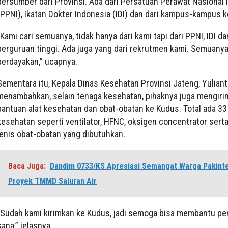
bersumber dari Provinsi. Ada dari Persatuan Perawat Nasional 
(PPNI), Ikatan Dokter Indonesia (IDI) dan dari kampus-kampus 
“Kami cari semuanya, tidak hanya dari kami tapi dari PPNI, IDI d
perguruan tinggi. Ada juga yang dari rekrutmen kami. Semuany
berdayakan,” ucapnya.
Sementara itu, Kepala Dinas Kesehatan Provinsi Jateng, Yulia
menambahkan, selain tenaga kesehatan, pihaknya juga mengir
bantuan alat kesehatan dan obat-obatan ke Kudus. Total ada 33 
kesehatan seperti ventilator, HFNC, oksigen concentrator sert
jenis obat-obatan yang dibutuhkan.
Baca Juga:
Dandim 0733/KS Apresiasi Semangat Warga Pakinte
Proyek TMMD Saluran Air
“Sudah kami kirimkan ke Kudus, jadi semoga bisa membantu pe
sana,” jelasnya.