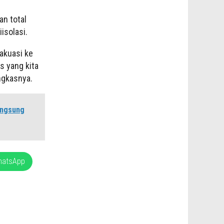
an total
isolasi.
akuasi ke
s yang kita
ngkasnya.
angsung
hatsApp