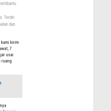
 membantu
. Terdiri
hatan dan
 kami kirim
awat, 7
jar usai
i ruang
s
anya