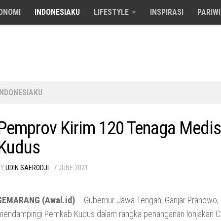
ONOMI
INDONESIAKU
LIFESTYLE
INSPIRASI
PARIW
INDONESIAKU
Pemprov Kirim 120 Tenaga Medis
Kudus
BY
UDIN SAERODJI
·
7 JUNE 2021
SEMARANG (Awal.id)
– Gubernur Jawa Tengah, Ganjar Pranowo, 
mendampingi Pemkab Kudus dalam rangka penanganan lonjakan Co