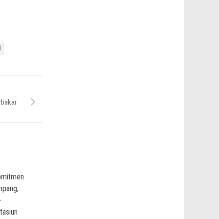
d
rbakar
omitmen
mpang,
-
tasiun