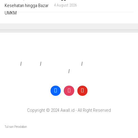
4 August 2026
Redaksi
|
Info Iklan
|
Pedoman Media Siber
|
Penafian & Kebijakan Privasi
|
Copyright © 2024 Awall.id - All Right Reserved
Tulisan Peradaban