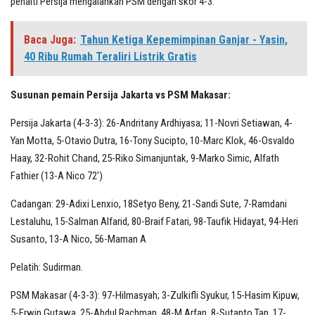
penalti Persija mengalahkan PSM dengan skor 4-3.
Baca Juga:
Tahun Ketiga Kepemimpinan Ganjar - Yasin,
40 Ribu Rumah Teraliri Listrik Gratis
Susunan pemain Persija Jakarta vs PSM Makasar:
Persija Jakarta (4-3-3): 26-Andritany Ardhiyasa; 11-Novri Setiawan, 4-
Yan Motta, 5-Otavio Dutra, 16-Tony Sucipto, 10-Marc Klok, 46-Osvaldo
Haay, 32-Rohit Chand, 25-Riko Simanjuntak, 9-Marko Simic, Alfath
Fathier (13-A Nico 72′)
Cadangan: 29-Adixi Lenxio, 18Setyo Beny, 21-Sandi Sute, 7-Ramdani
Lestaluhu, 15-Salman Alfarid, 80-Braif Fatari, 98-Taufik Hidayat, 94-Heri
Susanto, 13-A Nico, 56-Maman A
Pelatih: Sudirman.
PSM Makasar (4-3-3): 97-Hilmasyah; 3-Zulkifli Syukur, 15-Hasim Kipuw,
5-Erwin Gutawa, 25-Abdul Rachman, 48-M Arfan, 8-Sutanto Tan, 17-