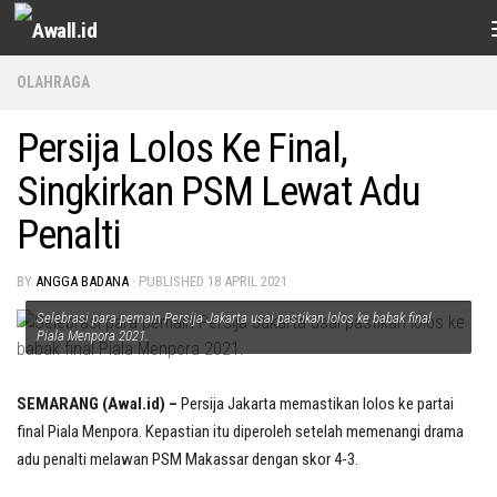
Skip to content
OLAHRAGA
Persija Lolos Ke Final,
Singkirkan PSM Lewat Adu
Penalti
BY
ANGGA BADANA
· PUBLISHED
18 APRIL 2021
Selebrasi para pemain Persija Jakarta usai pastikan lolos ke babak final
Piala Menpora 2021.
SEMARANG (Awal.id) –
Persija Jakarta memastikan lolos ke partai
final Piala Menpora. Kepastian itu diperoleh setelah memenangi drama
adu penalti melawan PSM Makassar dengan skor 4-3.