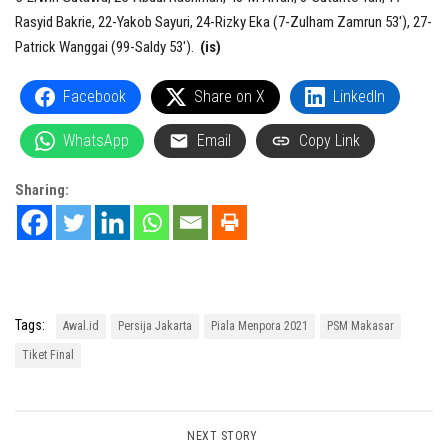
Rasyid Bakrie, 22-Yakob Sayuri, 24-Rizky Eka (7-Zulham Zamrun 53′), 27-
Patrick Wanggai (99-Saldy 53′).
(is)
Facebook
Share on X
LinkedIn
WhatsApp
Email
Copy Link
Sharing:
Tags:
Awal.id
Persija Jakarta
Piala Menpora 2021
PSM Makasar
Tiket Final
NEXT STORY