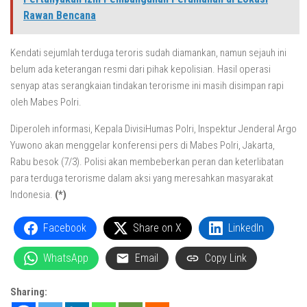
Rawan Bencana
Kendati sejumlah terduga teroris sudah diamankan, namun sejauh ini
belum ada keterangan resmi dari pihak kepolisian. Hasil operasi
senyap atas serangkaian tindakan terorisme ini masih disimpan rapi
oleh Mabes Polri.
Diperoleh informasi, Kepala DivisiHumas Polri, Inspektur Jenderal Argo
Yuwono akan menggelar konferensi pers di Mabes Polri, Jakarta,
Rabu besok (7/3). Polisi akan membeberkan peran dan keterlibatan
para terduga terorisme dalam aksi yang meresahkan masyarakat
Indonesia.
(*)
Facebook
Share on X
LinkedIn
WhatsApp
Email
Copy Link
Sharing: