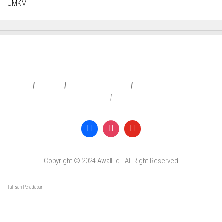
Redaksi
|
Info Iklan
|
Pedoman Media Siber
|
Penafian & Kebijakan Privasi
|
Copyright © 2024 Awall.id - All Right Reserved
Tulisan Peradaban