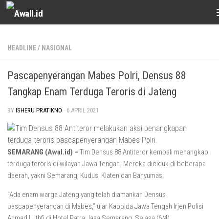
Skip to content
HEADLINE
/
NASIONAL
Pascapenyerangan Mabes Polri, Densus 88
Tangkap Enam Terduga Teroris di Jateng
BY
ISHERU PRATIKNO
·
6 APRIL 2021
SEMARANG (Awal.id) –
Tim Densus 88 Antiteror kembali menangkap
terduga teroris di wilayah Jawa Tengah. Mereka diciduk di beberapa
daerah, yakni Semarang, Kudus, Klaten dan Banyumas.
“Ada enam warga Jateng yang telah diamankan Densus
pascapenyerangan di Mabes,” ujar Kapolda Jawa Tengah Irjen Polisi
Ahmad Luthfi di Hotel Patra Jasa Semarang, Selasa (6/4).