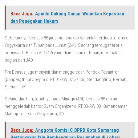
Baca Juga:
Apindo Dukung Ganjar Wujudkan Kepastian
dan Penegakan Hukum
Sebelumnya, Densus 88 juga menangkap sejumlah terduga teroris di
Yogyakarta dan Tuban pada Jumat (2/4). Seorang terduga teroris
berinisial R-H alias A-O (42) yang diamankan di Tuban, merupakan
bagian dari JAD.
Tim Densus juga menyisir dan menggeledah Pondok Pesantren
(ponpes) Ibnul Qoyyim di RT 04/RW 07 Gandu, Sendangtirto, Berbah,
Sleman, DIY.
Selang dua hari, tepatnya pada Minggu (4/4), Densus 88 giliran
menggeledah kantor Syam Organizer di RT 30/RW 08, Kumendaman,
Mantrijeron, Kota Yogyakarta, DIY.
Baca Juga:
Anggota Komisi C DPRD Kota Semarang
Pertanyakan Izin Pembangunan Perumahan di Lokasi