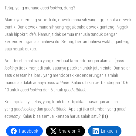
Tetap yang menang
good looking
, dong?
Alaminya memang seperti itu, cowok mana sih yang nggak suka cewek
cantik. Dan cewek mana sih yang nggak suka cowok ganteng. Nggak
usah hipokrit,
deh
. Namun, tidak semua manusia tunduk dengan
kecenderungan alamiahnya itu. Seiring bertambahnya waktu, ganteng
saja nggak cukup.
Ada deretan hal baru yang membuat kecenderungan alamiah (
good
looking
) tidak menjadi satu-satunya patokan untuk jatuh cinta. Dan salah
satu deretan hal baru yang mendobrak kecenderungan alamiah
manusia adalah adanya
good attitude
. Kalau dibikin perbandingan 10:6.
10 untuk
good looking
dan 6 untuk
good attitude
.
Kesimpulannya jelas, yang lebih baik dijadikan pasangan adalah
yang
good looking
dan
good attitude
. Apalagi jika ditambah yang
good
economy
. Kalau bisa semua, kenapa harus salah satu?
(is)
Facebook
Share on X
LinkedIn