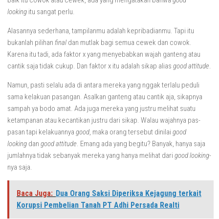
baik itu cowok atau cewek, ada yang mengatakan bahwa
good
looking
itu sangat perlu.
Alasannya sederhana, tampilanmu adalah kepribadianmu. Tapi itu
bukanlah pilihan
final
dan mutlak bagi semua cewek dan cowok.
Karena itu tadi, ada faktor x yang menyebabkan wajah ganteng atau
cantik saja tidak cukup. Dan faktor x itu adalah sikap alias
good attitude
.
Namun, pasti selalu ada di antara mereka yang nggak terlalu peduli
sama kelakuan pasangan. Asalkan ganteng atau cantik aja, sikapnya
sampah ya bodo amat. Ada juga mereka yang justru melihat suatu
ketampanan atau kecantikan justru dari sikap. Walau wajahnya pas-
pasan tapi kelakuannya
good
, maka orang tersebut dinilai
good
looking
dan
good attitude
. Emang ada yang begitu? Banyak, hanya saja
jumlahnya tidak sebanyak mereka yang hanya melihat dari
good
looking-
nya saja.
Baca Juga:
Dua Orang Saksi Diperiksa Kejagung terkait
Korupsi Pembelian Tanah PT Adhi Persada Realti