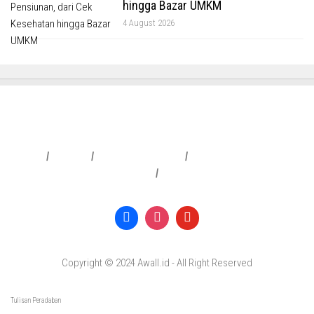
hingga Bazar UMKM
4 August 2026
Redaksi
|
Info Iklan
|
Pedoman Media Siber
|
Penafian & Kebijakan Privasi
|
Copyright © 2024 Awall.id - All Right Reserved
Tulisan Peradaban