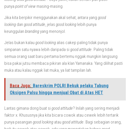
punya
point of view
masing-masing.
Jika kita berpikir menggunakan akal sehat, antara yang
good
looking
dan
good attitude
, jelas
good looking
lebih punya
keunggulan
branding
yang menonjol.
Jelas bukan kalau
good looking
alias cakep paling tidak punya
simpanan satu nyawa lebih daripada si
good attitude
. Paling tidak
semua orang saat baru pertama bertemu nggak mungkin langsung
bisa pakai jutsu membaca pikiran ala klan Yamanaka. Yang dilihat pasti
muka atau kalau nggak liat muka, ya liat tampilan lah.
Baca Juga:
Bareskrim POLRI Bekuk pelaku Tabung
Oksigen Palsu hingga menjual Obat di Atas HET
Lantas gimana dong buat si
good attitude
? Inilah yang sering menjadi
faktor x. Khususnya jika kita bicara cowok atau cewek lebih tertarik
punya pasangan
good looking
atau
good attitude
. Bagi sebagian orang,