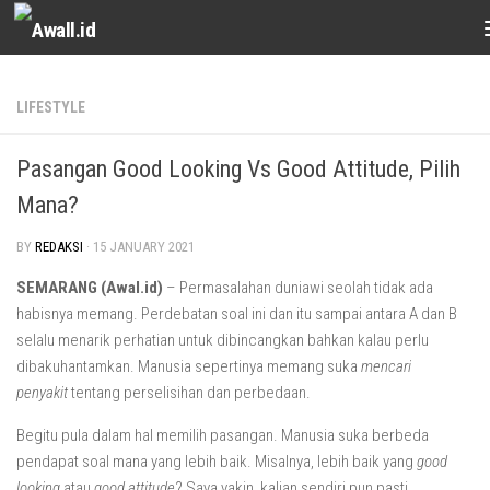
Skip to content
LIFESTYLE
Pasangan Good Looking Vs Good Attitude, Pilih
Mana?
BY
REDAKSI
·
15 JANUARY 2021
SEMARANG (Awal.id)
– Permasalahan duniawi seolah tidak ada
habisnya memang. Perdebatan soal ini dan itu sampai antara A dan B
selalu menarik perhatian untuk dibincangkan bahkan kalau perlu
dibakuhantamkan. Manusia sepertinya memang suka
mencari
penyakit
tentang perselisihan dan perbedaan.
Begitu pula dalam hal memilih pasangan. Manusia suka berbeda
pendapat soal mana yang lebih baik. Misalnya, lebih baik yang
good
looking
atau
good attitude
? Saya yakin, kalian sendiri pun pasti