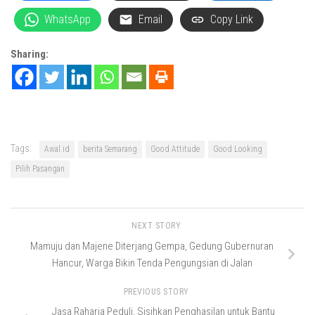
WhatsApp
Email
Copy Link
Sharing:
Tags:
Awal.id
berita Semarang
Good Attitude
Good Looking
Pilih Pasangan
NEXT STORY
Mamuju dan Majene Diterjang Gempa, Gedung Gubernuran
Hancur, Warga Bikin Tenda Pengungsian di Jalan
PREVIOUS STORY
Jasa Raharja Peduli, Sisihkan Penghasilan untuk Bantu