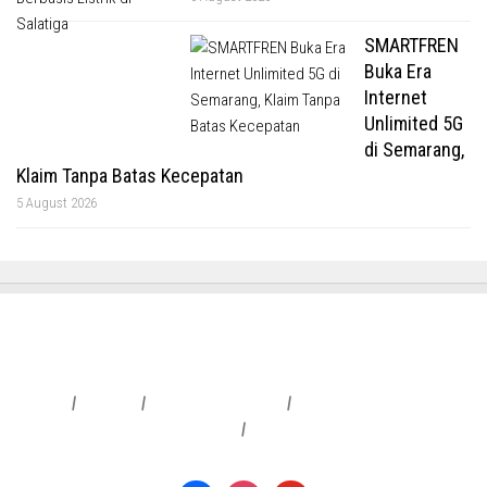
SMARTFREN
Buka Era
Internet
Unlimited 5G
di Semarang,
Klaim Tanpa Batas Kecepatan
5 August 2026
Redaksi
|
Info Iklan
|
Pedoman Media Siber
|
Penafian & Kebijakan Privasi
|