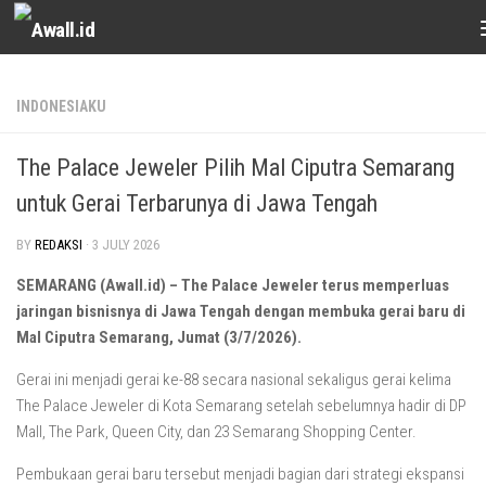
Skip to content
INDONESIAKU
The Palace Jeweler Pilih Mal Ciputra Semarang
untuk Gerai Terbarunya di Jawa Tengah
BY
REDAKSI
·
3 JULY 2026
SEMARANG (Awall.id) – The Palace Jeweler terus memperluas
jaringan bisnisnya di Jawa Tengah dengan membuka gerai baru di
Mal Ciputra Semarang, Jumat (3/7/2026).
Gerai ini menjadi gerai ke-88 secara nasional sekaligus gerai kelima
The Palace Jeweler di Kota Semarang setelah sebelumnya hadir di DP
Mall, The Park, Queen City, dan 23 Semarang Shopping Center.
Pembukaan gerai baru tersebut menjadi bagian dari strategi ekspansi