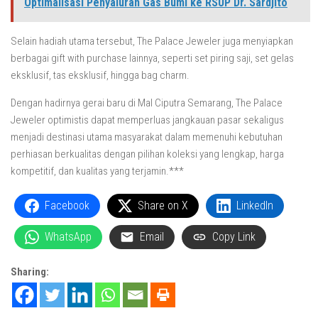
Optimalisasi Penyaluran Gas Bumi ke RSUP Dr. Sardjito
Selain hadiah utama tersebut, The Palace Jeweler juga menyiapkan
berbagai gift with purchase lainnya, seperti set piring saji, set gelas
eksklusif, tas eksklusif, hingga bag charm.
Dengan hadirnya gerai baru di Mal Ciputra Semarang, The Palace
Jeweler optimistis dapat memperluas jangkauan pasar sekaligus
menjadi destinasi utama masyarakat dalam memenuhi kebutuhan
perhiasan berkualitas dengan pilihan koleksi yang lengkap, harga
kompetitif, dan kualitas yang terjamin.***
Facebook
Share on X
LinkedIn
WhatsApp
Email
Copy Link
Sharing: