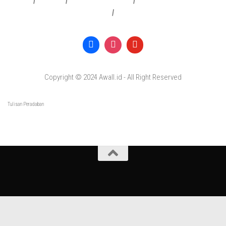
Redaksi
|
Info Iklan
|
Pedoman Media Siber
|
Penafian & Kebijakan Privasi
|
Copyright © 2024 Awall.id - All Right Reserved
Tulisan Peradaban